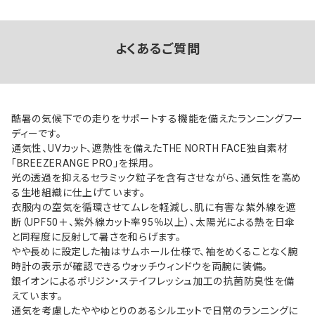
よくあるご質問
酷暑の気候下での走りをサポートする機能を備えたランニングフー
ディーです。
通気性、UVカット、遮熱性を備えたTHE NORTH FACE独自素材
「BREEZERANGE PRO」を採用。
光の透過を抑えるセラミック粒子を含有させながら、通気性を高め
る生地組織に仕上げています。
衣服内の空気を循環させてムレを軽減し、肌に有害な紫外線を遮
断（UPF50＋、紫外線カット率95％以上）、太陽光による熱を日傘
と同程度に反射して暑さを和らげます。
やや長めに設定した袖はサムホール仕様で、袖をめくることなく腕
時計の表示が確認できるウォッチウィンドウを両腕に装備。
銀イオンによるポリジン・ステイフレッシュ加工の抗菌防臭性を備
えています。
通気を考慮したややゆとりのあるシルエットで日常のランニングに