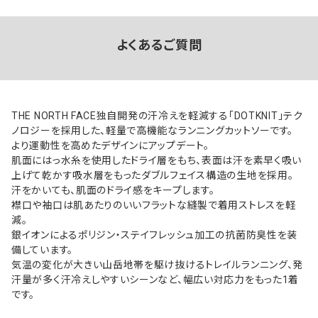
よくあるご質問
THE NORTH FACE独自開発の汗冷えを軽減する「DOTKNIT」テク
ノロジーを採用した、軽量で高機能なランニングカットソーです。
より運動性を高めたデザインにアップデート。
肌面にはっ水糸を使用したドライ層をもち、表面は汗を素早く吸い
上げて乾かす吸水層をもったダブルフェイス構造の生地を採用。
汗をかいても、肌面のドライ感をキープします。
襟口や袖口は肌あたりのいいフラットな縫製で着用ストレスを軽
減。
銀イオンによるポリジン・ステイフレッシュ加工の抗菌防臭性を装
備しています。
気温の変化が大きい山岳地帯を駆け抜けるトレイルランニング、発
汗量が多く汗冷えしやすいシーンなど、幅広い対応力をもった1着
です。