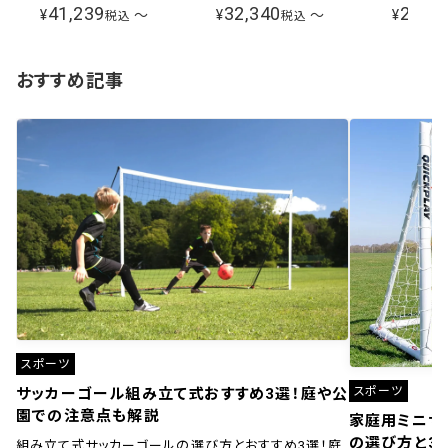
Jacket メンズ ブラックツリーバ
ー NPW12510 CL
ンズ NP1
41,239
32,340
28,38
¥
〜
¥
〜
¥
税込
税込
ーク ND92341 KB
おすすめ記事
スポーツ
スポーツ
サッカーゴール組み立て式おすすめ3選！庭や公
園での注意点も解説
家庭用ミニサ
の選び方と3
組み立て式サッカーゴールの選び方とおすすめ3選！庭