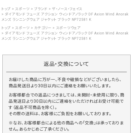
トップ
スポーツ
ブランド
ザ・ノース・フェイス
ダイアモンド フューズ アクション ウィンドアノラック DF Axion Wind Anorak
メンズ ランニングウェア ジャケット ブラック NP72581 K
トップ
スポーツ
カテゴリー
スポーツウェア
ダイアモンド フューズ アクション ウィンドアノラック DF Axion Wind Anorak
メンズ ランニングウェア ジャケット ブラック NP72581 K
返品・交換について
お届けした商品に万が一、不良や破損などがございましたら、
商品発送日より30日以内にご連絡をお願いいたします。
お客様都合での返品につきましては、未開封・未使用に限り、商
品発送日より30日以内にご連絡をいただければお受け可能で
す（返品不可商品を除く）。
その際の送料は、お客様にご負担をお願いしております。
※なお、お客様都合による他の商品への「交換」は承っておりま
せん。あらかじめご了承ください。