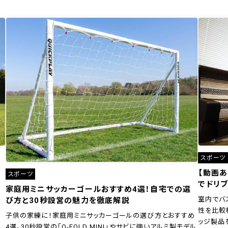
スポーツ
【動画
スポーツ
でドリブ
家庭用ミニサッカーゴールおすすめ4選！自宅での選
室内でバ
び方と30秒設営の魅力を徹底解説
性を比較
子供の家練に！家庭用ミニサッカーゴールの選び方とおすすめ
ッジ製品
4選。30秒設営の「Q-FOLD MINI」やサビに強いアルミ製モデル