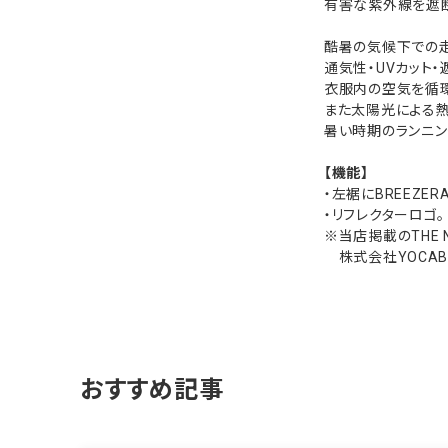
有害な紫外線を遮断
酷暑の気候下での走
通気性・UVカット
衣服内の空気を循環
また太陽光による
暑い時期のランニン
【機能】
・左裾にBREEZER
・リフレクターロゴ。
※当店掲載のTHE 
株式会社YOCABIT
おすすめ記事