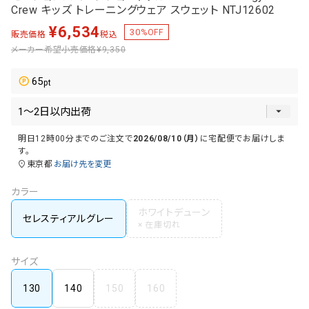
Crew キッズ トレーニングウェア スウェット NTJ12602
¥
6,534
30
%OFF
販売価格
税込
メーカー希望小売価格
¥9,350
65
明日
12時00分
までのご注文で
2026/08/10（月）
に
宅配便
でお届けしま
す。
東京都
お届け先を変更
カラー
ホワイトデューン
セレスティアルグレー
サイズ
130
140
150
160