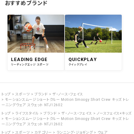
おすすめブランド
LEADING EDGE
QUICKPLAY
リーディングエッジ スポーツ
クイックプレイ
トップ
スポーツ
ブランド
ザ・ノース・フェイス
モーションスムージショートクルー Motion Smoogy Short Crew キッズ トレ
ーニングウェア スウェット NTJ12602
トップ
ライフスタイル
ブランド
ザ・ノース・フェイス
ノースフェイス×キッズ
モーションスムージショートクルー Motion Smoogy Short Crew キッズ トレ
ーニングウェア スウェット NTJ12602
トップ
スポーツ
カテゴリー
ランニング・ジョギング
ウェア