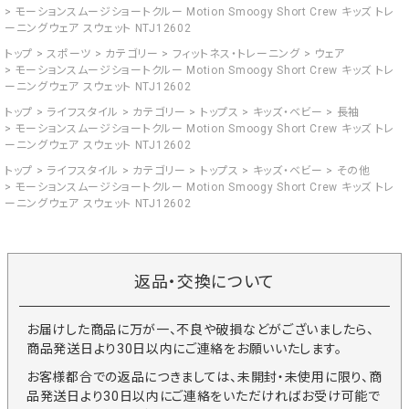
モーションスムージショートクルー Motion Smoogy Short Crew キッズ トレ
ーニングウェア スウェット NTJ12602
トップ
スポーツ
カテゴリー
フィットネス・トレーニング
ウェア
モーションスムージショートクルー Motion Smoogy Short Crew キッズ トレ
ーニングウェア スウェット NTJ12602
トップ
ライフスタイル
カテゴリー
トップス
キッズ・ベビー
長袖
モーションスムージショートクルー Motion Smoogy Short Crew キッズ トレ
ーニングウェア スウェット NTJ12602
トップ
ライフスタイル
カテゴリー
トップス
キッズ・ベビー
その他
モーションスムージショートクルー Motion Smoogy Short Crew キッズ トレ
ーニングウェア スウェット NTJ12602
返品・交換について
お届けした商品に万が一、不良や破損などがございましたら、
商品発送日より30日以内にご連絡をお願いいたします。
お客様都合での返品につきましては、未開封・未使用に限り、商
品発送日より30日以内にご連絡をいただければお受け可能で