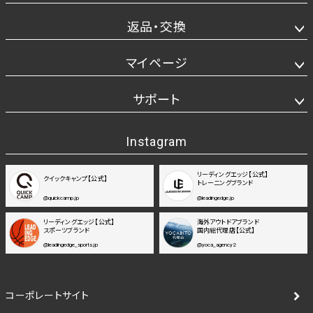
返品・交換
マイページ
サポート
Instagram
リーディングエッジ【公式】
クイックキャンプ【公式】
トレーニングブランド
@quickcamp.jp
@leadingedge.jp
リーディングエッジ【公式】
海外アウトドアブランド
スポーツブランド
国内総代理店【公式】
@leadingedge_sports.jp
@yoca_agency2
コーポレートサイト