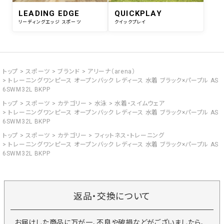
LEADING EDGE
QUICKPLAY
リーディングエッジ スポーツ
クイックプレイ
トップ
スポーツ
ブランド
アリーナ（arena）
トレーニングワンピース オープンバック レディース 水着 ブラック×パープル AS
6SWM32L BKPP
トップ
スポーツ
カテゴリー
水泳
水着・スイムウェア
トレーニングワンピース オープンバック レディース 水着 ブラック×パープル AS
6SWM32L BKPP
トップ
スポーツ
カテゴリー
フィットネス・トレーニング
トレーニングワンピース オープンバック レディース 水着 ブラック×パープル AS
6SWM32L BKPP
返品・交換について
お届けした商品に万が一、不良や破損などがございましたら、