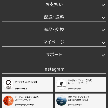
お支払い
配送・送料
返品・交換
マイページ
サポート
Instagram
リーディングエッジ【公式】
クイックキャンプ【公式】
トレーニングブランド
@quickcamp.jp
@leadingedge.jp
リーディングエッジ【公式】
海外アウトドアブランド
スポーツブランド
国内総代理店【公式】
@leadingedge_sports.jp
@yoca_agency2