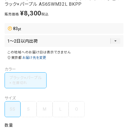
ラック×パープル AS6SWM32L BKPP
¥
8,300
販売価格
税込
83
この地域へのお届け日は表示できません
東京都
お届け先を変更
カラー
ブラック×パープル
サイズ
SS
S
M
L
O