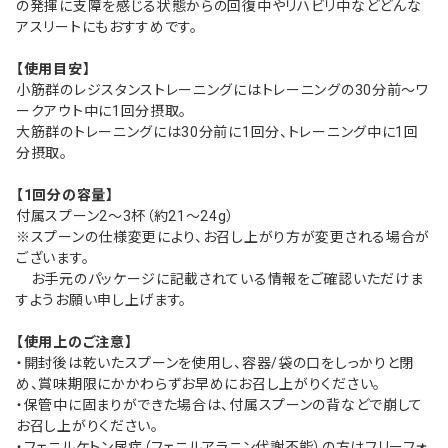
の発揮に支障を感じる状態からの回復中やリハビリ中などどんな
アスリートにもおすすめです。
【使用目安】
小筋群のレジスタンストレーニングにはトレーニングの30分前～ワ
ークアウト中に1回分摂取。
大筋群のトレーニングには30分前に1回分、トレーニング中に1回
分摂取。
【1回分の容量】
付属スプーン2～3杯（約21～24g）
※スプーンの仕様変更により、お召し上がり方が変更される場合が
ございます。
お手元のパッケージに記載されている情報をご確認いただけま
すようお願い申し上げます。
【使用上のご注意】
・開封後は乾いたスプーンを使用し、容器/袋の口をしっかりと閉
め、賞味期限にかかわらずお早めにお召し上がりください。
・保管中に固まりができた場合は、付属スプーンの背などで崩して
お召し上がりください。
・フェニルケトン尿症（フェニルアラニン代謝不能）の方はフリーフォ