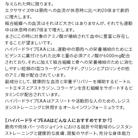
与えられた時に限ります。
エクササイズ中は筋肉への血流が休息時に比べ約20倍まで劇的
に増大します。
結合組織への血流はそれほど大きくはありませんが、それでも運動
中は休息時の約7倍まで増大します。
まさにこの時に対象のアミノ酸が補給されて血中に豊富に存在し
することが望ましいです。
ハイパードライブEAAには、運動中の筋肉への栄養補給のためにエ
ビデンスに裏付けられた比率と量の必須アミノ酸が6000mg配合
されており、それに加えて結合組織と骨への栄養補給のために消化
しやすい短鎖のI型コラーゲンペプチド、グリシンとプロリンその他
のアミノ酸が配合されています。
副成分として、健康的な血流と栄養デリバリーを補助するビートル
ートエキスとアストラジン、コラーゲンを含む組織をサポートするビ
タミンCが配合されています。
ハイパードライブEAAはアスリートや活動的な人のための、レジス
タンストレーニングと併用するオールインワンフォーミュラです。
【ハイパードライブEAAはどんな人におすすめですか？】
筋肉や肉体パーツのジョイントにおける屈折や可動域のレジスタン
ストレーニングと健康的な皮膚、頭髪のサポート、充分な身体能力