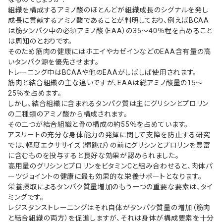
組織を構成するアミノ酸のほとんどが組織成長のシグナルを発し
成長に貢献するアミノ酸であることが判明しており、例えばBCAA
は筋タンパク中の必須アミノ酸（EAA）の35～40％程を占めること
は周知のとおりです。
そのため筋肉の健康にはホエイやカゼインなどのEAA含有量の高
いタンパク源を優先させます。
トレーニング中はBCAAや他のEAAがしばしば使用されます。
筋肉と結合組織の主な違いですが、EAAは総アミノ酸量の15～
25％を占めます。
しかし、結合組織に含まれるタンパク質は主にグリシンとプロリン
の二種類のアミノ酸から構成されます。
その二つが結合組織と骨の構成の約55％を占めています。
アスリートの充分な身体能力の発揮に関して支障を防止する研究
では、軽度エクササイズ（縄跳び）の前にグリシンとプロリンを豊富
に含むものを投与すると良好な効果が認められました。
高用量のグリシンとプロリンをビタミンCと組み合わせると、肉体パ
ーツジョイントの健康に最も効果的な栄養サポートとなります。
栄養摂取によるタンパク質量増加のもう一つの重要な要素は、タイ
ミングです。
レジスタンストレーニングはそれ自体がタンパク質量の増加（筋肉
と結合組織の両方）を促進しますが、それは身体が構成要素を十分