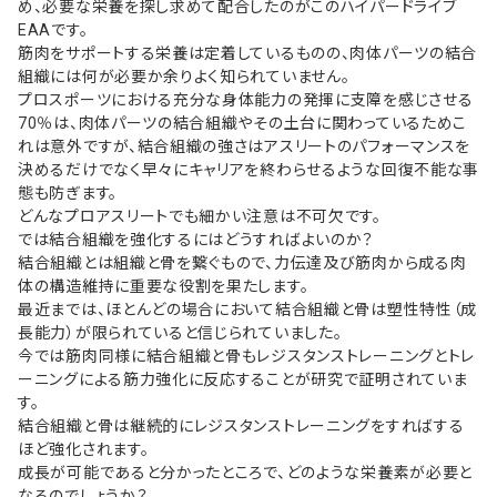
め、必要な栄養を探し求めて配合したのがこのハイパードライブ
EAAです。
筋肉をサポートする栄養は定着しているものの、肉体パーツの結合
組織には何が必要か余りよく知られていません。
プロスポーツにおける充分な身体能力の発揮に支障を感じさせる
70％は、肉体パーツの結合組織やその土台に関わっているためこ
れは意外ですが、結合組織の強さはアスリートのパフォーマンスを
決めるだけでなく早々にキャリアを終わらせるような回復不能な事
態も防ぎます。
どんなプロアスリートでも細かい注意は不可欠です。
では結合組織を強化するにはどうすればよいのか？
結合組織とは組織と骨を繋ぐもので、力伝達及び筋肉から成る肉
体の構造維持に重要な役割を果たします。
最近までは、ほとんどの場合において結合組織と骨は塑性特性（成
長能力）が限られていると信じられていました。
今では筋肉同様に結合組織と骨もレジスタンストレーニングとトレ
ーニングによる筋力強化に反応することが研究で証明されていま
す。
結合組織と骨は継続的にレジスタンストレーニングをすればする
ほど強化されます。
成長が可能であると分かったところで、どのような栄養素が必要と
なるのでしょうか？