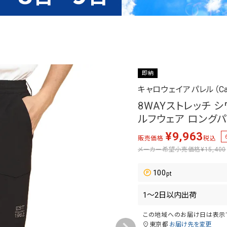
即納
キャロウェイアパレル（Calla
8WAYストレッチ 
ルフウェア ロングパン
¥
9,963
販売価格
税込
メーカー希望小売価格
¥15,400
100
この地域へのお届け日は表示
東京都
お届け先を変更