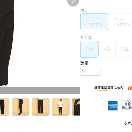
カラー
ブラック
グレー
サイズ
3/M
4/L
5/LL
支払