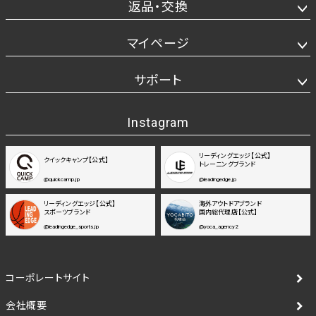
返品・交換
マイページ
サポート
Instagram
リーディングエッジ【公式】
クイックキャンプ【公式】
トレーニングブランド
@quickcamp.jp
@leadingedge.jp
リーディングエッジ【公式】
海外アウトドアブランド
スポーツブランド
国内総代理店【公式】
@leadingedge_sports.jp
@yoca_agency2
コーポレートサイト
会社概要