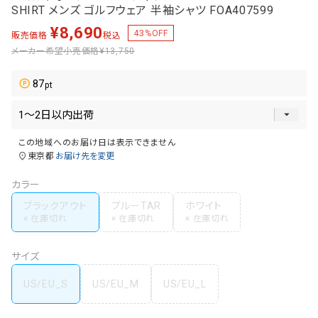
SHIRT メンズ ゴルフウェア 半袖シャツ FOA407599
¥
8,690
43
%OFF
販売価格
税込
メーカー希望小売価格
¥13,750
87
この地域へのお届け日は表示できません
東京都
お届け先を変更
カラー
ブラックアウト
ブルーTAR
ホワイト
サイズ
US/EU_S
US/EU_M
US/EU_L