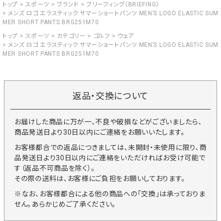
トップ
スポーツ
ブランド
ブリーフィング（BRIEFING）
メンズ ロゴ エラスティック サマーショートパンツ MEN’S LOGO ELASTIC SUM
MER SHORT PANTS BRG251M70
トップ
スポーツ
カテゴリー
ゴルフ
ウェア
メンズ ロゴ エラスティック サマーショートパンツ MEN’S LOGO ELASTIC SUM
MER SHORT PANTS BRG251M70
返品・交換について
お届けした商品に万が一、不良や破損などがございましたら、
商品発送日より30日以内にご連絡をお願いいたします。
お客様都合での返品につきましては、未開封・未使用に限り、商
品発送日より30日以内にご連絡をいただければお受け可能で
す（返品不可商品を除く）。
その際の送料は、お客様にご負担をお願いしております。
※なお、お客様都合による他の商品への「交換」は承っておりま
せん。あらかじめご了承ください。