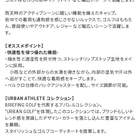
ゴルフはもちろん街中やアウトドアなど幅広いシーンで活躍します。
雨天時のアクティブシーンに嬉しい機能を備えたキャップ。
街中での着用も違和感を感じさせないルックスで、ゴルフはもちろ
ん、普段使いやアウトドア、レジャーなど幅広いシーンで活躍しま
す。
【オススメポイント】
-快適性を保つ優れた機能-
・撥水性と透湿性を併せ持つ、ストレッチリップストップ生地をメイ
ンに採用。
小雨などの外部からの水滴を弾きながら、内部の湿気や汗は外
へ逃がすことで、快適な着用感をキープします。
・ベルクロ仕様のバックアジャスターを配し、サイズ調節が可能。
【URBAN ATHLETE コレクション】
BRIEFING GOLFを代表するアパレルコレクション。
”URBAN GOLF”を体現したこのコレクションでは、ブランドらしいト
レンド感を意識したデザイン・カラーを落とし込んだ豊富なアイテム
を展開。
スタイリッシュなゴルフコーディネートを提案します。