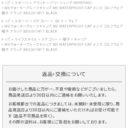
トップ
スポーツ
ブランド
ブリーフィング（BRIEFING）
MSウォータープルーフキャップ MS WATERPROOF CAP メンズ ゴルフウェア
帽子 ブラック BBG261M17 BLACK
トップ
スポーツ
カテゴリー
ゴルフ
ウェア
MSウォータープルーフキャップ MS WATERPROOF CAP メンズ ゴルフウェア
帽子 ブラック BBG261M17 BLACK
トップ
ライフスタイル
カテゴリー
帽子
キャップ
MSウォータープルーフキャップ MS WATERPROOF CAP メンズ ゴルフウェア
帽子 ブラック BBG261M17 BLACK
返品・交換について
お届けした商品に万が一、不良や破損などがございましたら、
商品発送日より30日以内にご連絡をお願いいたします。
お客様都合での返品につきましては、未開封・未使用に限り、商
品発送日より30日以内にご連絡をいただければお受け可能で
す（返品不可商品を除く）。
その際の送料は、お客様にご負担をお願いしております。