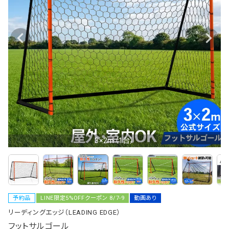
3×2m（1台）
予約品
LINE限定5%OFFクーポン 8/7-9
動画あり
リーディングエッジ（LEADING EDGE）
フットサルゴール