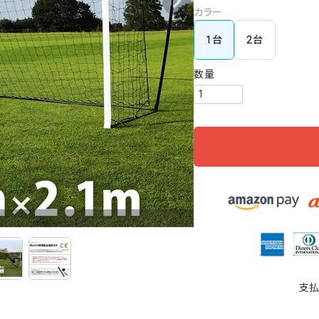
カラー
1台
2台
支払