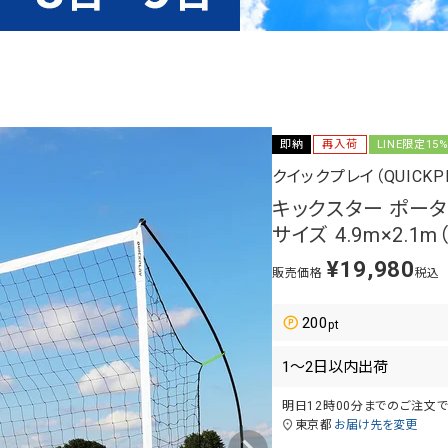
即納
再入荷
LINE限定15%
クイックプレイ（QUICKPL
キックスター ポー
サイズ 4.9m×2.1m（
¥
19,980
販売価格
税込
200
明日
12時00分
までのご注文
東京都
お届け先を変更