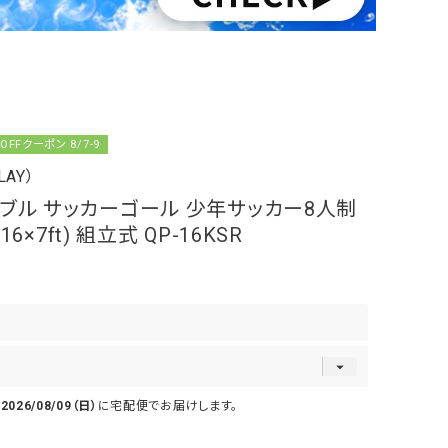
OFFクーポン 8/7-9
AY）
タブル サッカーゴール 少年サッカー8人制
16×7ft) 組立式 QP-16KSR
で
2026/08/09（日）
に
宅配便
でお届けします。