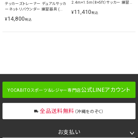
2.4m×1.5m（8×5ft）サッカー 練習
テッカーズトレーナー デュアルサッカ
器具
ーネットリバウンダー 練習器具 (重
11,410
¥
税込
量フレーム仕様) QP-TEKKERS
14,800
¥
税込
Trainer Dual Net
公式LINEアカウント
YOCABITOスポーツ＆レジャー専門店
全品送料無料
（沖縄をのぞく）
お支払い