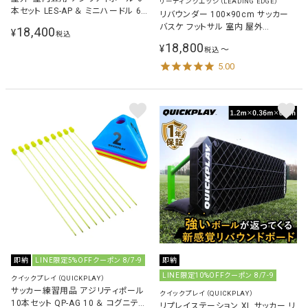
リーディングエッジ（LEADING EDGE）
本セット LES-AP ＆ ミニハードル 6
リバウンダー 100×90cm サッカー
個セット ESTH-030 計2点セット
バスケ フットサル 室内 屋外
18,400
¥
税込
REBOUNDER LES-RB
18,800
¥
〜
税込
5.00
即納
LINE限定5%OFFクーポン 8/7-9
即納
LINE限定10%OFFクーポン 8/7-9
クイックプレイ（QUICKPLAY）
サッカー練習用品 アジリティポール
クイックプレイ（QUICKPLAY）
10本セット QP-AG 10 ＆ コグニティ
リプレイステーション XL サッカー リ