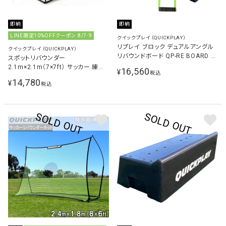
即納
即納
LINE限定10%OFFクーポン 8/7-9
クイックプレイ（QUICKPLAY）
リプレイ ブロック デュアルアングル
クイックプレイ（QUICKPLAY）
リバウンドボード QP-RE BOARD ＆
スポットリバウンダー
リプレイ ディフェンダー＆ブロックシ
2.1m×2.1m（7×7ft） サッカー 練習
16,560
¥
税込
ステム QP-DF 計2点セット
器具
14,780
¥
税込