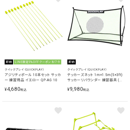
即納
LINE限定5%OFFクーポン 8/7-9
即納
クイックプレイ（QUICKPLAY）
クイックプレイ（QUICKPLAY）
アジリティポール 10本セット サッカ
テッカーズネット 1m×1.5m(5×3ft)
ー 練習用品 イエロー QP-AG 10
サッカーリバウンダー 練習器具 (重
量フレーム仕様)
4,680
9,980
¥
¥
税込
税込