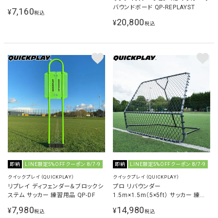
ブコーン 16個セット QP-COG
バウンドボード QP-REPLAYST
7,160
¥
税込
CORN16 計2点セット
20,800
¥
税込
即納
LINE限定5%OFFクーポン 8/7-9
即納
LINE限定5%OFFクーポン 8/7-9
クイックプレイ（QUICKPLAY）
クイックプレイ（QUICKPLAY）
リプレイ ディフェンダー＆ブロックシ
プロ リバウンダー
ステム サッカー 練習用品 QP-DF
1.5m×1.5m（5×5ft） サッカー 練習
用品 QP-Pro Re5×5
7,980
14,980
¥
¥
税込
税込