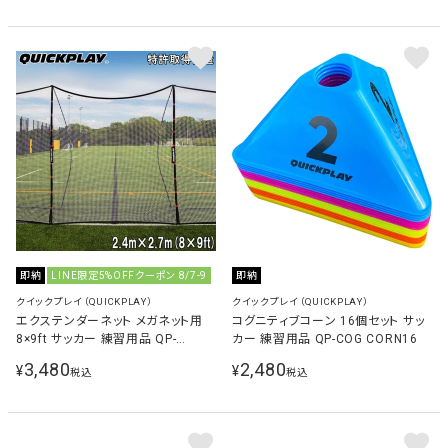
即納
LINE限定5%OFFクーポン 8/7-9
即納
クイックプレイ（QUICKPLAY）
クイックプレイ（QUICKPLAY）
エクステンダーネット メガネット用
コグニティブコーン 16個セット サッ
8×9ft サッカー 練習用品 QP-
カー 練習用品 QP-COG CORN16
EXNET(8×9)
3,480
2,480
¥
¥
税込
税込