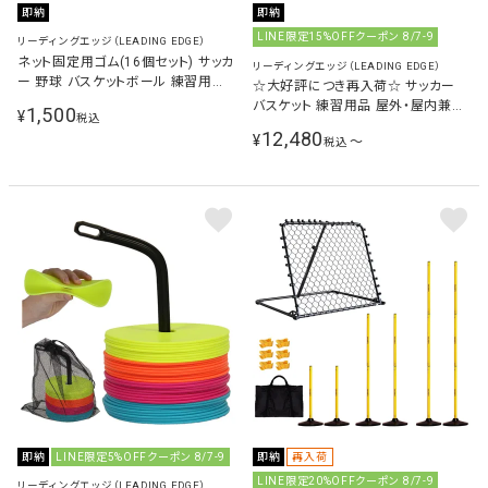
即納
即納
LINE限定15%OFFクーポン 8/7-9
リーディングエッジ（LEADING EDGE）
ネット固定用ゴム(16個セット) サッカ
リーディングエッジ（LEADING EDGE）
ー 野球 バスケットボール 練習用品
☆大好評につき再入荷☆ サッカー
LES-NCR16
バスケット 練習用品 屋外・屋内兼用
1,500
¥
税込
アジリティポール 6本セット 自立式
12,480
¥
〜
税込
ベース付 トレーニングポール
即納
LINE限定5%OFFクーポン 8/7-9
即納
再入荷
LINE限定20%OFFクーポン 8/7-9
リーディングエッジ（LEADING EDGE）