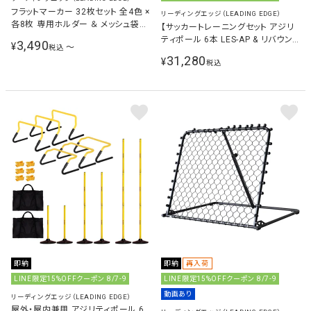
フラットマーカー 32枚セット 全4色 ×
リーディングエッジ（LEADING EDGE）
各8枚 専用ホルダー ＆ メッシュ袋付
【サッカートレーニングセット アジリ
サッカー 練習用品
ティポール 6本 LES-AP & リバウン
3,490
¥
〜
税込
ダー 100×90cm LES-RB 計2点セッ
31,280
¥
税込
ト
即納
即納
再入荷
LINE限定15%OFFクーポン 8/7-9
LINE限定15%OFFクーポン 8/7-9
動画あり
リーディングエッジ（LEADING EDGE）
屋外・屋内兼用 アジリティポール 6