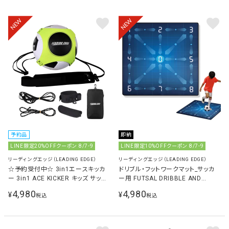
NEW
NEW
予約品
即納
LINE限定20%OFFクーポン 8/7-9
LINE限定10%OFFクーポン 8/7-9
リーディングエッジ（LEADING EDGE）
リーディングエッジ（LEADING EDGE）
☆予約受付中☆ 3in1エースキッカ
ドリブル・フットワークマット_サッカ
ー 3in1 ACE KICKER キッズ サッカ
ー用 FUTSAL DRIBBLE AND
ー 練習用品 ブラック LES-FBAK
FOOTWORK MAT LES-TPMF
4,980
4,980
¥
¥
税込
税込