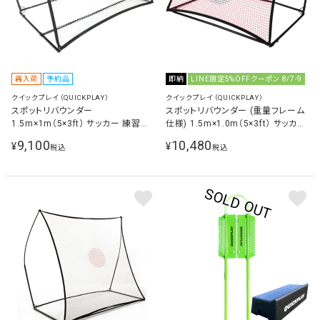
再入荷
予約品
即納
LINE限定5%OFFクーポン 8/7-9
クイックプレイ（QUICKPLAY）
クイックプレイ（QUICKPLAY）
スポットリバウンダー
スポットリバウンダー (重量フレーム
1.5m×1m（5×3ft） サッカー 練習器
仕様) 1.5m×1.0m（5×3ft） サッカー
具
練習器具 QP-SRE1.5(5×3)
9,100
10,480
¥
¥
税込
税込