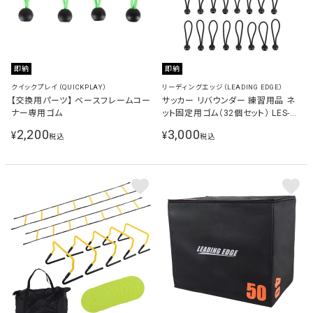
即納
即納
クイックプレイ（QUICKPLAY）
リーディングエッジ（LEADING EDGE）
【交換用パーツ】 ベースフレームコー
サッカー リバウンダー 練習用品 ネ
ナー専用ゴム
ット固定用ゴム（32個セット） LES-
NCR16×2 リーディングエッジ
2,200
3,000
¥
¥
税込
税込
LEADING EDGE