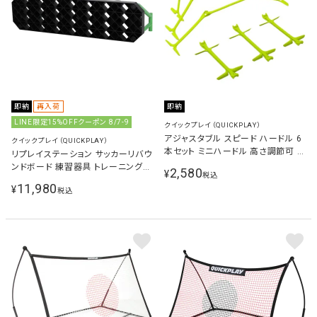
即納
再入荷
即納
LINE限定15%OFFクーポン 8/7-9
クイックプレイ（QUICKPLAY）
アジャスタブル スピード ハードル 6
クイックプレイ（QUICKPLAY）
本セット ミニハードル 高さ調節可 ア
リプレイステーション サッカーリバウ
ジリティトレーニング 練習器具 サッ
ンドボード 練習器具 トレーニング用
2,580
¥
税込
カー 練習用品 イエロー QP-HDL6P
品 サッカーゴール QP-RE PLAYST
11,980
¥
税込