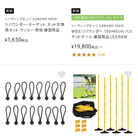
即納
即納
LINE限定20%OFFクーポン 8/7-9
リーディングエッジ（LEADING EDGE）
リバウンダー・ターゲット ネット交換
リーディングエッジ（LEADING EDGE）
用ネット サッカー 野球 練習用品
WIDEリバウンダー 150×90cm バス
LES-RB-NET
ケットボール 練習用品 LES-RBW
1,650
¥
税込
19,800
¥
〜
税込
5.00