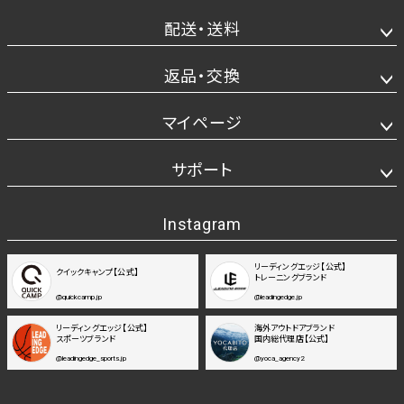
配送・送料
返品・交換
マイページ
サポート
Instagram
リーディングエッジ【公式】
クイックキャンプ【公式】
トレーニングブランド
@quickcamp.jp
@leadingedge.jp
リーディングエッジ【公式】
海外アウトドアブランド
スポーツブランド
国内総代理店【公式】
@leadingedge_sports.jp
@yoca_agency2