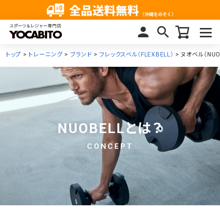
トップ
トレーニング
ブランド
フレックスベル（FLEXBELL）
ヌオベル（NUO
NUOBELLとは？
CONCEPT