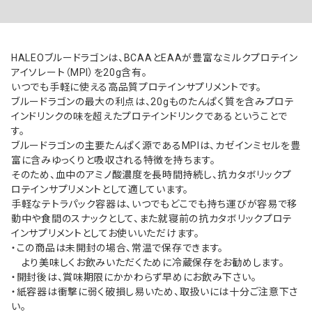
HALEOブルードラゴンは、BCAAとEAAが豊富なミルクプロテイン
アイソレート（MPI）を20g含有。
いつでも手軽に使える高品質プロテインサプリメントです。
ブルードラゴンの最大の利点は、20gものたんぱく質を含みプロテ
インドリンクの味を超えたプロテインドリンクであるということで
す。
ブルードラゴンの主要たんぱく源であるMPIは、カゼインミセルを豊
富に含みゆっくりと吸収される特徴を持ちます。
そのため、血中のアミノ酸濃度を長時間持続し、抗カタボリックプ
ロテインサプリメントとして適しています。
手軽なテトラパック容器は、いつでもどこでも持ち運びが容易で移
動中や食間のスナックとして、また就寝前の抗カタボリックプロテ
インサプリメントとしてお使いいただけます。
・この商品は未開封の場合、常温で保存できます。
より美味しくお飲みいただくために冷蔵保存をお勧めします。
・開封後は、賞味期限にかかわらず早めにお飲み下さい。
・紙容器は衝撃に弱く破損し易いため、取扱いには十分ご注意下さ
い。