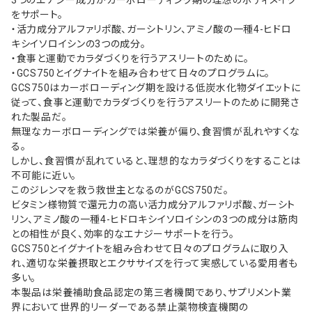
3つのエナジー成分がカーボローディング期の理想のボディメイク
をサポート。
・活力成分アルファリポ酸、ガーシトリン、アミノ酸の一種4-ヒドロ
キシイソロイシンの3つの成分。
・食事と運動でカラダづくりを行うアスリートのために。
・GCS750とイグナイトを組み合わせて日々のプログラムに。
GCS750はカーボローディング期を設ける低炭水化物ダイエットに
従って、食事と運動でカラダづくりを行うアスリートのために開発さ
れた製品だ。
無理なカーボローディングでは栄養が偏り、食習慣が乱れやすくな
る。
しかし、食習慣が乱れていると、理想的なカラダづくりをすることは
不可能に近い。
このジレンマを救う救世主となるのがGCS750だ。
ビタミン様物質で還元力の高い活力成分アルファリポ酸、ガーシト
リン、アミノ酸の一種4-ヒドロキシイソロイシンの3つの成分は筋肉
との相性が良く、効率的なエナジーサポートを行う。
GCS750とイグナイトを組み合わせて日々のプログラムに取り入
れ、適切な栄養摂取とエクササイズを行って実感している愛用者も
多い。
本製品は栄養補助食品認定の第三者機関であり、サプリメント業
界において世界的リーダーである禁止薬物検査機関の