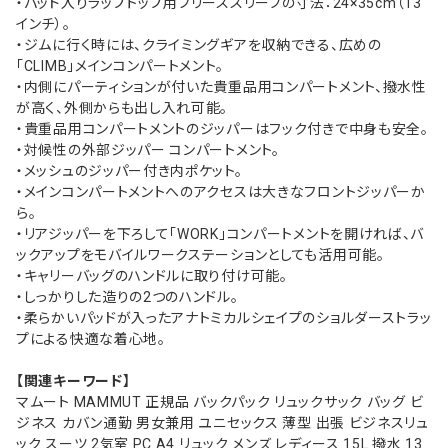
・パッド入りラップトップ用フリーススリーブの寸法：24×35cm（13
インチ）。
・ジムに行く時には、クライミングギアを収納できる、広めの
「CLIMB」メインコンパートメント。
・内側にパーティションが付いた貴重品用コンパートメント、撥水性
が高く、外側からも出し入れ可能。
・貴重品用コンパートメントのジッパーはフック付きで中身も安全。
・対候性の外部ジッパー コンパートメント。
・メッシュのジッパー付き内ポケット。
・メインコンパートメントへのアクセスは大きなフロントジッパーか
ら。
・リアジッパーを下ろして「WORK」コンパートメントを開ければ、バ
ックアップをモバイルワークステーションとしても活用可能。
・キャリーバッグのハンドルに取り付け可能。
・しっかりした造りの2つのハンドル。
・柔らかいパッドが入ったアナトミカルシェイプのショルダーストラッ
プによる快適な着心地。
【関連キーワード】
マムート MAMMUT 正規品 バックパック リュックサック バッグ ビ
ジネス カバン通勤 男女兼用 ユニセックス 薄型 出張 ビジネスリュ
ック スーツ 2気室 PC A4 リュック メンズ レディース 15L 撥水 13