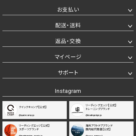
お支払い
配送・送料
返品・交換
マイページ
サポート
Instagram
リーディングエッジ【公式】
クイックキャンプ【公式】
トレーニングブランド
@quickcamp.jp
@leadingedge.jp
リーディングエッジ【公式】
海外アウトドアブランド
スポーツブランド
国内総代理店【公式】
@leadingedge_sports.jp
@yoca_agency2