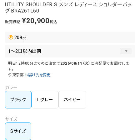
UTILITY SHOULDER S メンズ レディース ショルダーバッ
グ BRA261L60
¥
20,900
販売価格
税込
209
明日
12時00分
までのご注文で
2026/08/11（火）
に
宅配便
でお届けしま
す。
東京都
お届け先を変更
カラー
ブラック
L.グレー
ネイビー
サイズ
Sサイズ