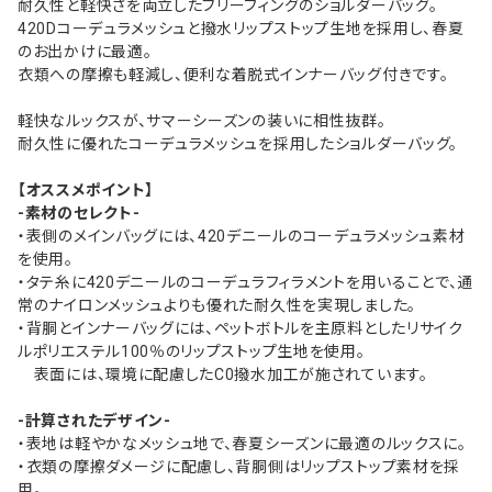
耐久性と軽快さを両立したブリーフィングのショルダーバッグ。
420Dコーデュラメッシュと撥水リップストップ生地を採用し、春夏
のお出かけに最適。
衣類への摩擦も軽減し、便利な着脱式インナーバッグ付きです。
軽快なルックスが、サマーシーズンの装いに相性抜群。
耐久性に優れたコーデュラメッシュを採用したショルダーバッグ。
【オススメポイント】
-素材のセレクト-
・表側のメインバッグには、420デニールのコーデュラメッシュ素材
を使用。
・タテ糸に420デニールのコーデュラフィラメントを用いることで、通
常のナイロンメッシュよりも優れた耐久性を実現しました。
・背胴とインナーバッグには、ペットボトルを主原料としたリサイク
ルポリエステル100％のリップストップ生地を使用。
表面には、環境に配慮したC0撥水加工が施されています。
-計算されたデザイン-
・表地は軽やかなメッシュ地で、春夏シーズンに最適のルックスに。
・衣類の摩擦ダメージに配慮し、背胴側はリップストップ素材を採
用。