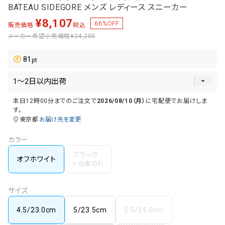
BATEAU SIDEGORE メンズ レディース スニーカー
¥
8,107
66
%OFF
販売価格
税込
メーカー希望小売価格
¥24,200
81
本日
12時00分
までのご注文で
2026/08/10（月）
に
宅配便
でお届けしま
す。
東京都
お届け先を変更
カラー
ブラック
オフホワイト
サイズ
4.5/23.0cm
5/23.5cm
5.5/24.0cm