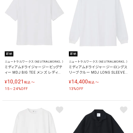
即納
即納
ニュートラルワークス（NEUTRALWORKS．）
ニュートラルワークス（NEUTRALWORKS．）
ミディアムドライジャージービッグテ
ミディアムドライジャージーロングス
ィー MDJ BIG TEE メンズ レディー
リーブクルー MDJ LONG SLEEVE
ス 半袖Tシャツ ホワイト KSU36157
CREW メンズ レディース 長袖Tシャ
10,021
14,400
¥
¥
〜
〜
税込
税込
W
ツ ホワイト KSU36156 W
15～24
13
%OFF
%OFF