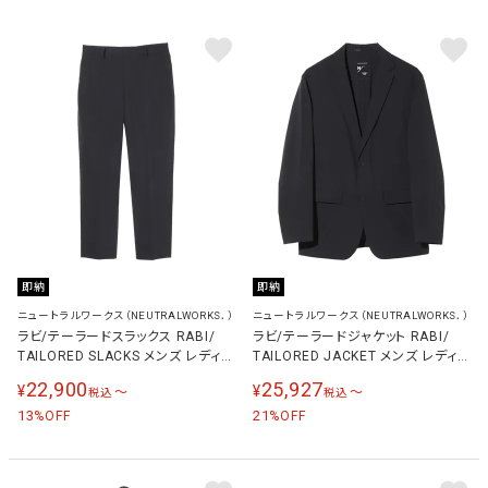
即納
即納
ニュートラルワークス（NEUTRALWORKS．）
ニュートラルワークス（NEUTRALWORKS．）
ラビ/テーラードスラックス RABI/
ラビ/テーラードジャケット RABI/
TAILORED SLACKS メンズ レディー
TAILORED JACKET メンズ レディ
ス ビジネスウェア ブラック
ース ビジネスウェア ブラック
22,900
25,927
¥
¥
〜
〜
税込
税込
KSU46146 K
KSU16140 K
13
21
%OFF
%OFF