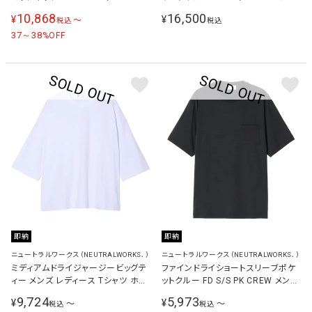
MOKNK メンズ レディース トレーナ
ズ レディース シャツ ブラック
10,868
16,500
¥
¥
〜
税込
税込
ー ミックスグレー KSU24310 Z
KSU36156 K
37～38
%OFF
即納
即納
ニュートラルワークス（NEUTRALWORKS．）
ニュートラルワークス（NEUTRALWORKS．）
ミディアムドライジャージービッグテ
ファインドライショートスリーブポケ
ィー メンズ レディース Tシャツ ホワ
ットクルー FD S/S PK CREW メンズ
イト KSU35152 W
半袖Tシャツ ブラック KS35157 K
9,724
5,973
¥
¥
〜
〜
税込
税込