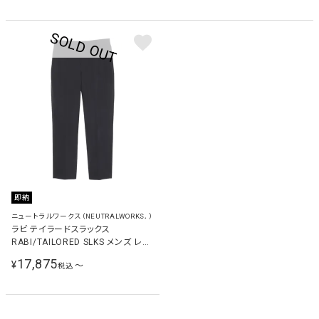
即納
ニュートラルワークス（NEUTRALWORKS．）
ラビ テイラードスラックス
RABI/TAILORED SLKS メンズ レデ
ィース ロングパンツ ブラック
17,875
¥
〜
税込
KSU45146 K