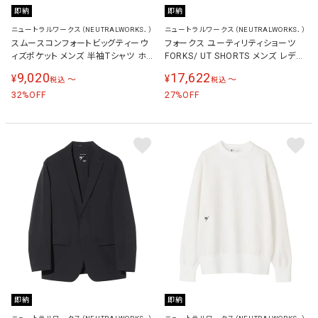
即納
即納
ニュートラルワークス（NEUTRALWORKS．）
ニュートラルワークス（NEUTRALWORKS．）
スムースコンフォートビッグティーウ
フォークス ユーティリティショーツ
ィズポケット メンズ 半袖Tシャツ ホ
FORKS/ UT SHORTS メンズ レディ
ワイト KS35155 W
ース パンツ ブラック KSU45142 K
9,020
17,622
¥
¥
〜
〜
税込
税込
32
27
%OFF
%OFF
即納
即納