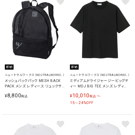
即納
即納
ニュートラルワークス（NEUTRALWORKS．）
ニュートラルワークス（NEUTRALWORKS．）
メッシュバックパック MESH BACK
ミディアムドライジャージービッグテ
PACK メンズ レディース リュックサッ
ィー MDJ BIG TEE メンズ レディー
ク ブラック KSU85201 K
ス 半袖Tシャツ ブラック KSU36157
8,800
10,010
¥
¥
〜
税込
税込
K
15～24
%OFF