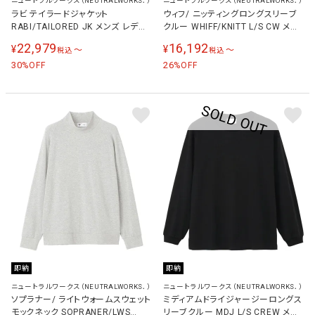
ニュートラルワークス（NEUTRALWORKS．）
ニュートラルワークス（NEUTRALWORKS．）
ラビ テイラードジャケット
ウィフ/ ニッティングロングスリーブ
RABI/TAILORED JK メンズ レディ
クルー WHIFF/KNITT L/S CW メン
ース ブラック KSU15145 K
ズ レディース トレーナー ホワイト
22,979
16,192
¥
¥
〜
〜
税込
税込
KSU24316 W
30
26
%OFF
%OFF
即納
即納
ニュートラルワークス（NEUTRALWORKS．）
ニュートラルワークス（NEUTRALWORKS．）
ソプラナー/ ライトウォームスウェット
ミディアムドライジャージーロングス
モックネック SOPRANER/LWS
リーブクルー MDJ L/S CREW メン