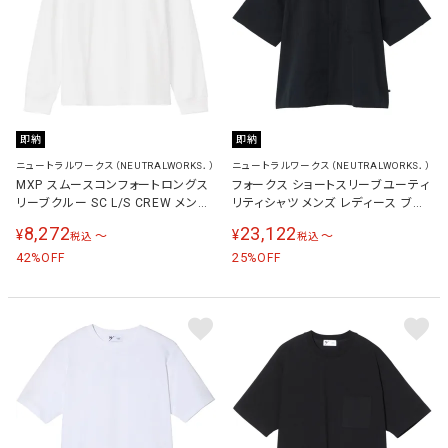
即納
即納
ニュートラルワークス（NEUTRALWORKS．）
ニュートラルワークス（NEUTRALWORKS．）
MXP スムースコンフォートロングス
フォークス ショートスリーブユーティ
リーブクルー SC L/S CREW メンズ
リティシャツ メンズ レディース ブラ
レディース 長袖Tシャツ ホワイト
ック KSU35103 K
8,272
23,122
¥
¥
〜
〜
税込
税込
KSU34141 W
42
25
%OFF
%OFF