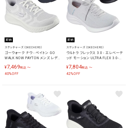
即納
即納
スケッチャーズ（SKECHERS）
スケッチャーズ（SKECHERS）
ゴーウォーク ナウ - ペイトン GO
ウルトラ フレックス 3.0 - エレベーテ
WALK NOW PAYTON メンズ レディ
ッド モーション ULTRA FLEX 3.0-
ース スニーカー 216375
ELEVATED MOTION レディース ス
7,469
7,804
¥
¥
〜
〜
税込
税込
ニーカー 150457
40
42
%OFF
%OFF