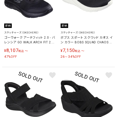
即納
即納
スケッチャーズ（SKECHERS）
スケッチャーズ（SKECHERS）
ゴーウォーク アーチフィット 2.0 - バ
ボブス スポート スクワッド カオス イ
レンシア GO WALK ARCH FIT 2.0-
ン カラー BOBS SQUAD CHAOS IN
VALENCIA レディース スニーカー
COLOR レディース スニーカー ブラ
8,107
7,150
¥
¥
〜
〜
税込
税込
125319
ック 117504W BLK
47
26～34
%OFF
%OFF