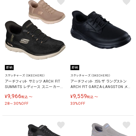
即納
即納
スケッチャーズ（SKECHERS）
スケッチャーズ（SKECHERS）
アーチフィット サミッツ ARCH FIT
アーチフィット ガルザ ラングストン
SUMMITS レディース スニーカー
ARCH FIT GARZA-LANGSTON メ
150750W
ンズ スニーカー ブラック 205511
9,966
9,559
¥
¥
〜
〜
税込
税込
BBK
28～30
33
%OFF
%OFF