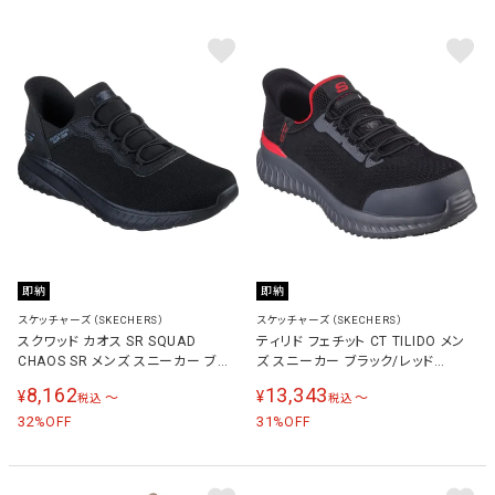
即納
即納
スケッチャーズ（SKECHERS）
スケッチャーズ（SKECHERS）
スクワッド カオス SR SQUAD
ティリド フェチット CT TILIDO メン
CHAOS SR メンズ スニーカー ブラ
ズ スニーカー ブラック/レッド
ック 200254W BLK
200206W BKRD
8,162
13,343
¥
¥
〜
〜
税込
税込
32
31
%OFF
%OFF