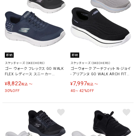
即納
即納
スケッチャーズ（SKECHERS）
スケッチャーズ（SKECHERS）
ゴー ウォーク フレックス GO WALK
ゴーウォーク アーチフィット N-ジョイ
FLEX レディース スニーカー
- アリアンヌ GO WALK ARCH FIT
125525
N-JOY-ARIANNE レディース スニー
8,822
7,997
¥
¥
〜
〜
税込
税込
カー 125843
30
40～42
%OFF
%OFF