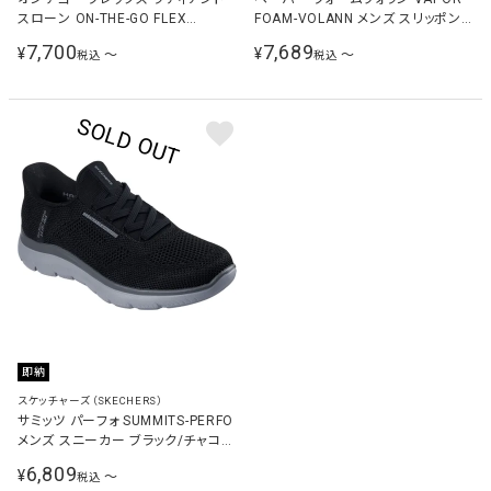
スローン ON-THE-GO FLEX
FOAM-VOLANN メンズ スリッポン
RADIANT-SLOANE レディース スニ
ブラック/グレー 233059 BKGY
7,700
7,689
¥
¥
〜
〜
税込
税込
ーカー 138435
即納
スケッチャーズ（SKECHERS）
サミッツ パーフォ SUMMITS-PERFO
メンズ スニーカー ブラック/チャコー
ル 232939 BKCC
6,809
¥
〜
税込