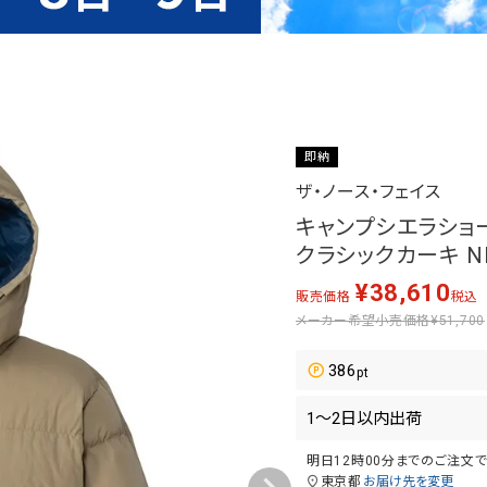
即納
ザ・ノース・フェイス
キャンプシエラショート 
クラシックカーキ ND9
¥
38,610
販売価格
税込
メーカー希望小売価格
¥51,700
386
明日
12時00分
までのご注文
東京都
お届け先を変更