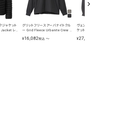
クジャケット
グリットフリースアーバナイトクル
ヴェントリックスアーバ
 Jacket レ
ー Grid Fleece Urbanite Crew メ
ケット Ventrix Urbanite
82511 K
ンズ 長袖Tシャツ NL72560
メンズ レディース ブラ
16,082
27,720
¥
〜
¥
〜
税込
税込
グレー NY82560 BG