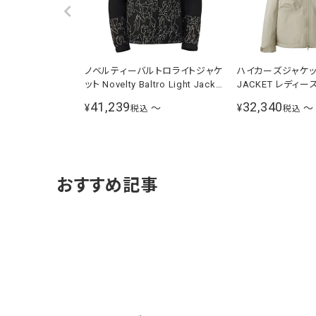
ノベルティーバルトロライトジャケ
ハイカーズジャケット 
ット Novelty Baltro Light Jacket
JACKET レディース クレイグレー
メンズ ブラックツリーバーク
NPW12510 CL
41,239
32,340
¥
〜
¥
〜
税込
税込
ND92341 KB
おすすめ記事