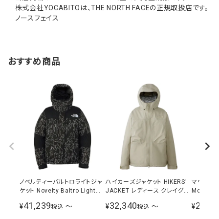
株式会社YOCABITOは、THE NORTH FACEの正規取扱店です。
ノースフェイス
おすすめ商品
ノベルティーバルトロライトジャ
ハイカーズジャケット HIKERS’
マウンテ
ケット Novelty Baltro Light
JACKET レディース クレイグレ
Mountain
Jacket メンズ ブラックツリーバ
ー NPW12510 CL
ンズ NP1
41,239
32,340
28,38
¥
〜
¥
〜
¥
税込
税込
ーク ND92341 KB