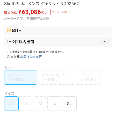
Shell Parka メンズ ジャケット ND92562
¥
63,086
29～32
%OFF
販売価格
税込
メーカー希望小売価格
¥72,600
631
この地域へのお届け日は表示できません
東京都
お届け先を変更
カラー
マッシュルーム
グラファイトグレー
ブラック
サイズ
XS
S
M
L
XL