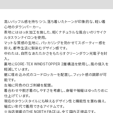
高いバッフル感を持ちつつ、落ち着いたトーンが印象的な、軽い着
心地のダウンパーカー。
表地にははっ水加工を施した、軽くナチュラルな風合いのリサイク
ルタスランナイロンを使用。
マットな質感の生地に、パッカリングを効かせてスポーティー感を
抑え、都市生活に馴染むデザイン感です。
中わたは、自然なあたたかさをもたらすクリーンダウン光電子を封
入。
裏地にGORE-TEX WINDSTOPPER 2層構造を使用し、風の侵入を
軽減しています。
裾に埋め込み式のコードロッカーを配置し、フィット感の調節が可
能です。
左袖に同色のロゴ刺繍を配置。
着合わせや脱ぎ着のしやすさを考慮し、身幅や袖幅はゆったりめに
仕上げています。
現在のタウンスタイルにも映えるデザイン性と機能性を兼ね備え、
幅広い年代で着用できるアイテムです。
※当店掲載のTHE NORTH FACEは、全て国内正規品です。