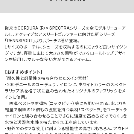
従来のCORDURA（R）× SPECTRAシリーズを全モデルリニューア
ルし、アクティブなアスリートゴルファーに向けた新シリーズ
「RENNSPORT」より、ポーチ2種が登場。
Lサイズのポーチは、シューズを収納するのにちょうど良いサイジン
グですが、容量に応じて大きさの調整ができるロールトップデザイ
ンを採用し、マルチな使い方ができるアイテム。
【おすすめポイント】
［耐久性と軽量性を持ち合わせたメイン素材］
・200デニールのコーデュラナイロンに、ホワイトカラーのスぺクト
ラリップ糸を格子状に組み合わせたオリジナルのファブリックをメ
インに使用。
防弾ベストや防弾板（コックピット）等にも用いられる、水よりも
軽量で鋼鉄の15倍もの強度を持つ素材「スペクトラ」をコーデュラ
ナイロンと組み合わせることでさらに強度を高めるだけでなく、撥
水性と透湿防水性を持たせる加工を施しています。
・野外でのタフな使用に耐えうる機能性の高さはもちろん、アウトド