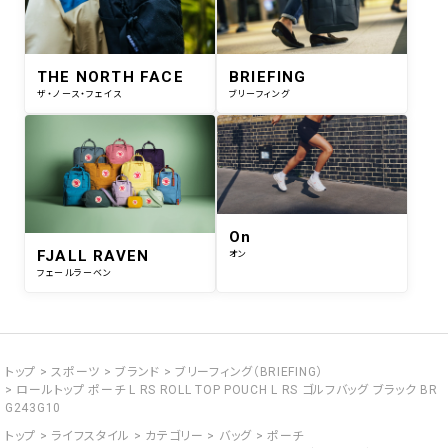
THE NORTH FACE
BRIEFING
ザ・ノース・フェイス
ブリーフィング
On
FJALL RAVEN
オン
フェールラーベン
トップ
スポーツ
ブランド
ブリーフィング（BRIEFING）
ロールトップ ポーチ L RS ROLL TOP POUCH L RS ゴルフバッグ ブラック BR
G243G10
トップ
ライフスタイル
カテゴリー
バッグ
ポーチ