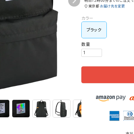
明日
12時00分
までのご注文
東京都
お届け先を変更
カラー
ブラック