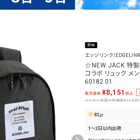
即納
エッジリンク（EDGELINK
☆NEW JACK 特
コラボ リュック メ
60182 01
¥
8,151
販売価格
税込
メーカー希望小売価格
¥11,000
82