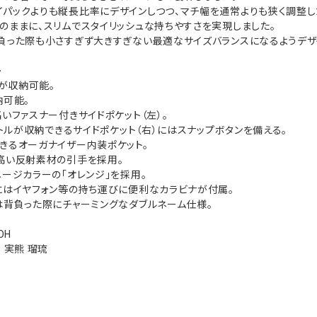
パックよりも縦長比率にデザインしつつ、マチ幅を通常よりも狭く調整し
のままに、スリムでスタイリッシュな持ちやすさを実現しました。
負った際も小さすぎず大きすぎない最適なサイズバランスになるようデザ
-
Cが収納可能。
納可能。
高いファスナー付きサイドポケット（左）。
ボトルが収納できるサイドポケット（右）にはスナップボタンを備える。
きるオーガナイザー内装ポケット。
高い反射素材の引手を採用。
メージカラーの「オレンジ」を採用。
にはイヤフォン等の持ち運びに便利なカラビナが付属。
は背負った際にチャーミングなダブルネーム仕様。
TOH
l ： 実熊 瑠琉