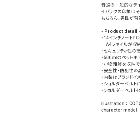
普通の一般的なデイ
イパックの印象はそ
もちろん、男性が背
- Product detail 
・14インチノートP
A4ファイルが収
・セキュリティ性の
・500mlのペット
・小物雑貨を収納で
・安全性・防犯性の
・内装はブランドイ
・ショルダーベルト
・ショルダーベルト
illustration ： CO
character mode