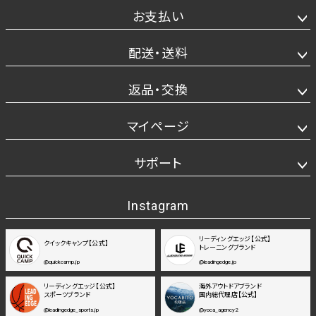
お支払い
配送・送料
返品・交換
マイページ
サポート
Instagram
リーディングエッジ【公式】
クイックキャンプ【公式】
トレーニングブランド
@quickcamp.jp
@leadingedge.jp
リーディングエッジ【公式】
海外アウトドアブランド
スポーツブランド
国内総代理店【公式】
@leadingedge_sports.jp
@yoca_agency2