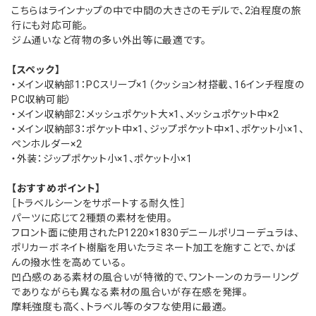
こちらはラインナップの中で中間の大きさのモデルで、2泊程度の旅
行にも対応可能。
ジム通いなど荷物の多い外出等に最適です。
【スペック】
・メイン収納部1：PCスリーブ×1（クッション材搭載、16インチ程度の
PC収納可能）
・メイン収納部2：メッシュポケット大×1、メッシュポケット中×2
・メイン収納部3：ポケット中×1、ジップポケット中×1、ポケット小×1、
ペンホルダー×2
・外装：ジップポケット小×1、ポケット小×1
【おすすめポイント】
［トラベルシーンをサポートする耐久性］
パーツに応じて2種類の素材を使用。
フロント面に使用されたP1220×1830デニールポリコーデュラは、
ポリカーボネイト樹脂を用いたラミネート加工を施すことで、かば
んの撥水性を高めている。
凹凸感のある素材の風合いが特徴的で、ワントーンのカラーリング
でありながらも異なる素材の風合いが存在感を発揮。
摩耗強度も高く、トラベル等のタフな使用に最適。