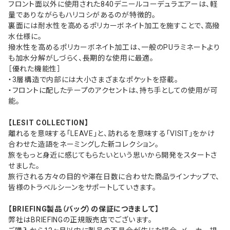
フロント面以外に使用された840デニールコーデュラエアーは、軽
量でありながらもハリコシがあるのが特徴的。
裏面には耐水性を高めるポリカーボネイト加工を施すことで、高撥
水仕様に。
撥水性を高めるポリカーボネイト加工は、一般のPUラミネートより
も加水分解がしづらく、長期的な使用に最適。
［優れた機能性］
・3層構造で内部には大小さまざまなポケットを搭載。
・フロントに配したテープのアクセントは、持ち手としての使用が可
能。
【LESIT COLLECTION】
離れるを意味する「LEAVE」と、訪れるを意味する「VISIT」をかけ
合わせた造語をネーミングした新コレクション。
旅をもっと身近に感じてもらたいという思いから開発をスタートさ
せました。
旅行される方々の目的や滞在日数に合わせた商品ラインナップで、
皆様のトラベルシーンをサポートしていきます。
【BRIEFING製品（バッグ）の保証につきまして】
弊社はBRIEFINGの正規販売店でございます。