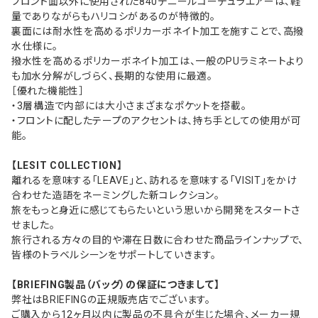
フロント面以外に使用された840デニールコーデュラエアーは、軽
量でありながらもハリコシがあるのが特徴的。
裏面には耐水性を高めるポリカーボネイト加工を施すことで、高撥
水仕様に。
撥水性を高めるポリカーボネイト加工は、一般のPUラミネートより
も加水分解がしづらく、長期的な使用に最適。
［優れた機能性］
・3層構造で内部には大小さまざまなポケットを搭載。
・フロントに配したテープのアクセントは、持ち手としての使用が可
能。
【LESIT COLLECTION】
離れるを意味する「LEAVE」と、訪れるを意味する「VISIT」をかけ
合わせた造語をネーミングした新コレクション。
旅をもっと身近に感じてもらたいという思いから開発をスタートさ
せました。
旅行される方々の目的や滞在日数に合わせた商品ラインナップで、
皆様のトラベルシーンをサポートしていきます。
【BRIEFING製品（バッグ）の保証につきまして】
弊社はBRIEFINGの正規販売店でございます。
ご購入から12ヶ月以内に製品の不具合が生じた場合、メーカー規