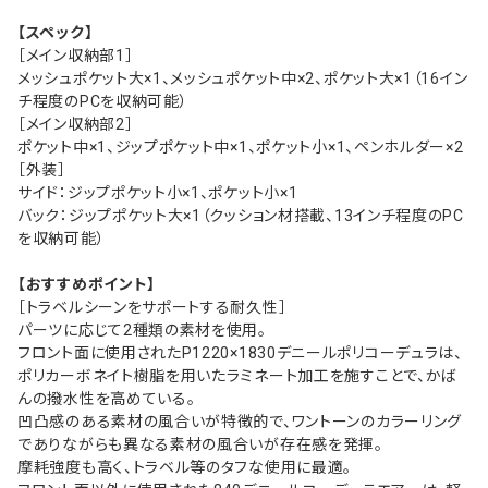
【スペック】
［メイン収納部1］
メッシュポケット大×1、メッシュポケット中×2、ポケット大×1（16イン
チ程度のPCを収納可能）
［メイン収納部2］
ポケット中×1、ジップポケット中×1、ポケット小×1、ペンホルダー×2
［外装］
サイド：ジップポケット小×1、ポケット小×1
バック：ジップポケット大×1（クッション材搭載、13インチ程度のPC
を収納可能）
【おすすめポイント】
［トラベルシーンをサポートする耐久性］
パーツに応じて2種類の素材を使用。
フロント面に使用されたP1220×1830デニールポリコーデュラは、
ポリカーボネイト樹脂を用いたラミネート加工を施すことで、かば
んの撥水性を高めている。
凹凸感のある素材の風合いが特徴的で、ワントーンのカラーリング
でありながらも異なる素材の風合いが存在感を発揮。
摩耗強度も高く、トラベル等のタフな使用に最適。