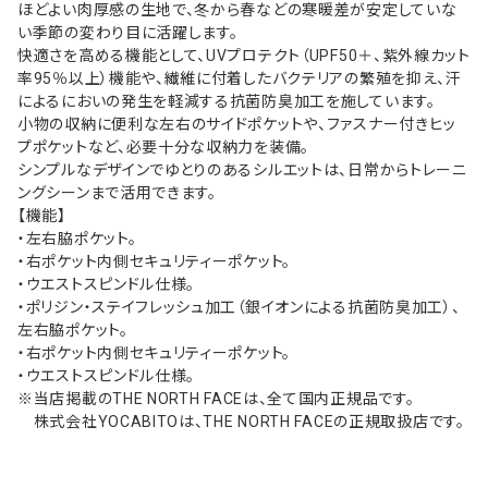
ほどよい肉厚感の生地で、冬から春などの寒暖差が安定していな
い季節の変わり目に活躍します。
快適さを高める機能として、UVプロテクト（UPF50＋、紫外線カット
率95％以上）機能や、繊維に付着したバクテリアの繁殖を抑え、汗
によるにおいの発生を軽減する抗菌防臭加工を施しています。
小物の収納に便利な左右のサイドポケットや、ファスナー付きヒッ
プポケットなど、必要十分な収納力を装備。
シンプルなデザインでゆとりのあるシルエットは、日常からトレーニ
ングシーンまで活用できます。
【機能】
・左右脇ポケット。
・右ポケット内側セキュリティーポケット。
・ウエストスピンドル仕様。
・ポリジン・ステイフレッシュ加工（銀イオンによる抗菌防臭加工）、
左右脇ポケット。
・右ポケット内側セキュリティーポケット。
・ウエストスピンドル仕様。
※当店掲載のTHE NORTH FACEは、全て国内正規品です。
株式会社YOCABITOは、THE NORTH FACEの正規取扱店です。