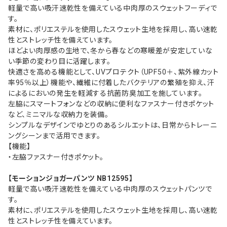
軽量で高い吸汗速乾性を備えている中肉厚のスウェットフーディで
す。
素材に、ポリエステルを使用したスウェット生地を採用し、高い速乾
性とストレッチ性を備えています。
ほどよい肉厚感の生地で、冬から春などの寒暖差が安定していな
い季節の変わり目に活躍します。
快適さを高める機能として、UVプロテクト（UPF50＋、紫外線カット
率95％以上）機能や、繊維に付着したバクテリアの繁殖を抑え、汗
によるにおいの発生を軽減する抗菌防臭加工を施しています。
左脇にスマートフォンなどの収納に便利なファスナー付きポケット
など、ミニマルな収納力を装備。
シンプルなデザインでゆとりのあるシルエットは、日常からトレーニ
ングシーンまで活用できます。
【機能】
・左脇ファスナー付きポケット。
【モーションジョガーパンツ NB12595】
軽量で高い吸汗速乾性を備えている中肉厚のスウェットパンツで
す。
素材に、ポリエステルを使用したスウェット生地を採用し、高い速乾
性とストレッチ性を備えています。