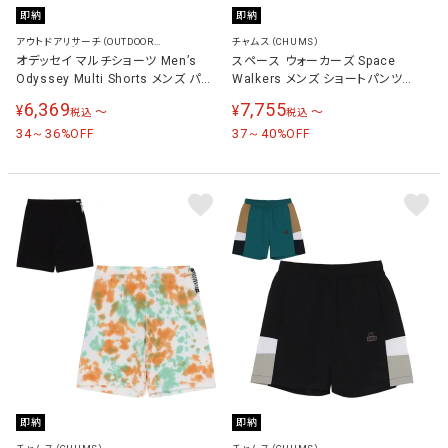
即納
即納
アウトドアリサーチ（OUTDOOR
チャムス（CHUMS）
RESEARCH）
オデッセイ マルチショーツ Men’s
スペース ウォーカーズ Space
Odyssey Multi Shorts メンズ パン
Walkers メンズ ショートパンツ
ツ 19846262
CH03-1379
6,369
7,755
¥
¥
〜
〜
税込
税込
34～36
37～40
%OFF
%OFF
即納
即納