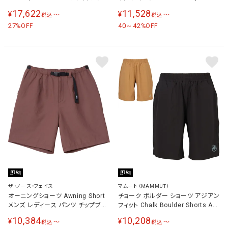
ース パンツ ブラック KSU45142 K
Dry Active Shorts メンズ レディー
17,622
11,528
¥
¥
〜
〜
税込
税込
ス パンツ ブラック PA-25SU010
27
BLACK
40～42
%OFF
%OFF
即納
即納
ザ・ノース・フェイス
マムート（MAMMUT）
オーニングショーツ Awning Short
チョーク ボルダー ショーツ アジアン
メンズ レディース パンツ チップブラ
フィット Chalk Boulder Shorts AF
ウン NB42561 CN
メンズ レディース パンツ 1023-
10,384
10,208
¥
¥
〜
〜
税込
税込
01070