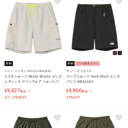
即納
即納
2026春夏モデル
ヘリー・ハンセン（HELLY HANSEN）
ザ・ノース・フェイス
ミステショーツ Miste Shorts メンズ
バーブショーツ Verb Short メンズ
レディース マリンウェア ショートパ
パンツ NB42602
ンツ アイボリー HOE22623 IV
9,427
9,900
¥
¥
〜
〜
税込
税込
27～29
25
%OFF
%OFF