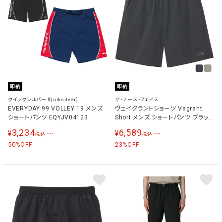
即納
即納
クイックシルバー（Quiksilver）
ザ・ノース・フェイス
EVERYDAY 99 VOLLEY 19 メンズ
ヴェイグラントショーツ Vagrant
ショートパンツ EQYJV04123
Short メンズ ショートパンツ ブラッ
ク NB22582 K
3,234
6,589
¥
¥
〜
〜
税込
税込
50
23
%OFF
%OFF