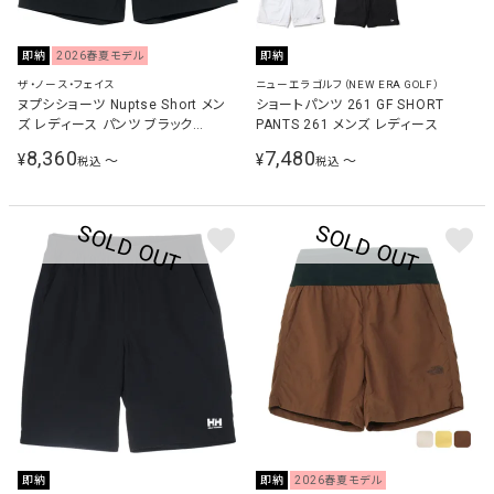
即納
2026春夏モデル
即納
ザ・ノース・フェイス
ニューエラゴルフ（NEW ERA GOLF）
ヌプシショーツ Nuptse Short メン
ショートパンツ 261 GF SHORT
ズ レディース パンツ ブラック
PANTS 261 メンズ レディース
NB42651 K
8,360
7,480
¥
¥
〜
〜
税込
税込
即納
即納
2026春夏モデル