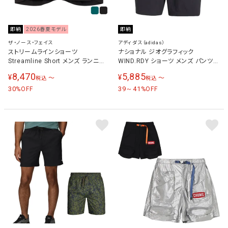
即納
2026春夏モデル
即納
ザ・ノース・フェイス
アディダス（adidas）
ストリームラインショーツ
ナショナル ジオグラフィック
Streamline Short メンズ ランニン
WIND.RDY ショーツ メンズ パンツ
グウェア パンツ NB42676
ブラック KQU63 JD5845
8,470
5,885
¥
¥
〜
〜
税込
税込
30
39～41
%OFF
%OFF