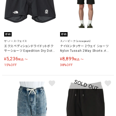
即納
即納
ザ・ノース・フェイス
スノーピーク（snowpeak）
エクスペディションドライドットボク
ナイロンタッサー 2ウェイ ショーツ
サーショーツ Expedition Dry Dot
Nylon Tussah 2Way Shorts メン
Boxer Short メンズ インナーウェア
ズ ショートパンツ ブラック PA-
5,236
8,899
¥
¥
〜
〜
税込
税込
ブラック NU12521 K
25SU007 BLACK
15
38
%OFF
%OFF