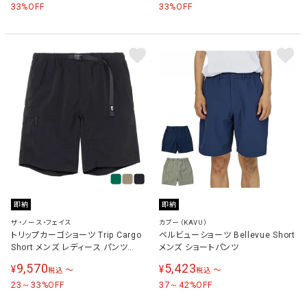
33
33
%OFF
%OFF
即納
即納
ザ・ノース・フェイス
カブー（KAVU）
トリップカーゴショーツ Trip Cargo
ベルビューショーツ Bellevue Short
Short メンズ レディース パンツ
メンズ ショートパンツ
NB42551
9,570
5,423
¥
¥
〜
〜
税込
税込
23～33
37～42
%OFF
%OFF