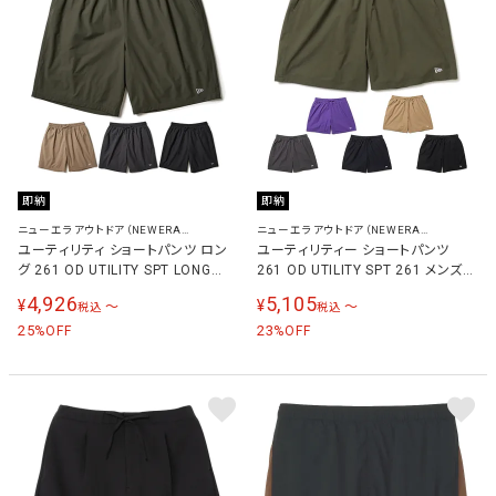
即納
即納
ニューエラアウトドア（NEWERA
ニューエラアウトドア（NEWERA
OUTDOOR）
OUTDOOR）
ユーティリティ ショートパンツ ロン
ユーティリティー ショートパンツ
グ 261 OD UTILITY SPT LONG
261 OD UTILITY SPT 261 メンズ
261 メンズ レディース
レディース
4,926
5,105
¥
¥
〜
〜
税込
税込
25
23
%OFF
%OFF