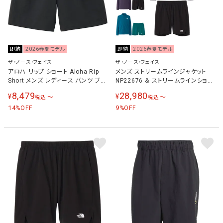
即納
2026春夏モデル
即納
2026春夏モデル
ザ・ノース・フェイス
ザ・ノース・フェイス
アロハ リップ ショート Aloha Rip
メンズ ストリームラインジャケット
Short メンズ レディース パンツ ブラ
NP22676 ＆ ストリームラインショー
ック NB42635 K
ツ NB42676 上下セット
8,479
28,980
¥
¥
〜
〜
税込
税込
14
9
%OFF
%OFF