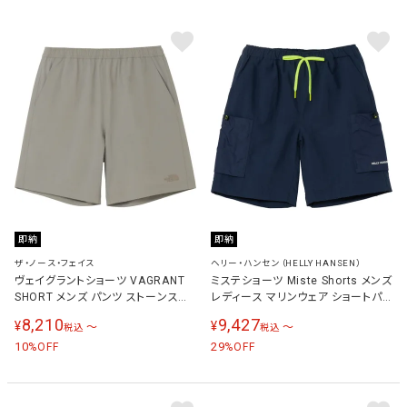
即納
即納
ザ・ノース・フェイス
ヘリー・ハンセン（HELLY HANSEN）
ヴェイグラントショーツ VAGRANT
ミステショーツ Miste Shorts メンズ
SHORT メンズ パンツ ストーンスラ
レディース マリンウェア ショートパ
ブ NB22582 ST
ンツ オーシャンネイビー
8,210
9,427
¥
¥
〜
〜
税込
税込
HOE22623 ON
10
29
%OFF
%OFF