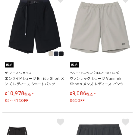
即納
即納
ザ・ノース・フェイス
ヘリー・ハンセン（HELLY HANSEN）
エンライドショーツ Enride Short メ
ヴァンレック ショーツ Vannlek
ンズ レディース ショートパンツ
Shorts メンズ レディース パンツ オ
NB42560
ーシャングレー HH22508 OG
10,978
9,086
¥
¥
〜
〜
税込
税込
35～41
36
%OFF
%OFF