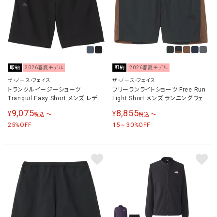
即納
2026春夏モデル
即納
2026春夏モデル
ザ・ノース・フェイス
ザ・ノース・フェイス
トランクルイージーショーツ
フリーランライトショーツ Free Run
Tranquil Easy Short メンズ レディ
Light Short メンズ ランニングウェア
ース ハーフパンツ NB42662
パンツ NB42690
9,075
8,855
¥
¥
〜
〜
税込
税込
25
15～30
%OFF
%OFF