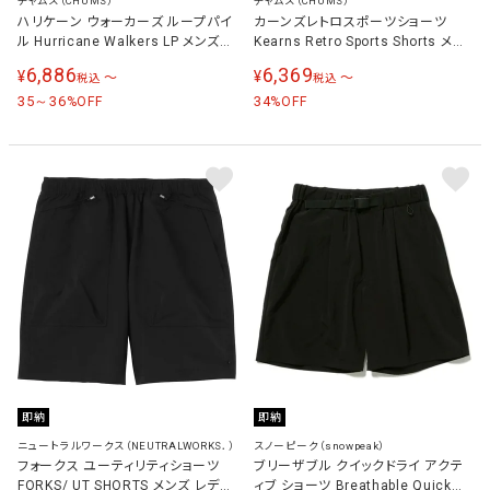
チャムス（CHUMS）
チャムス（CHUMS）
ハリケーン ウォーカーズ ループパイ
カーンズレトロスポーツショーツ
ル Hurricane Walkers LP メンズ
Kearns Retro Sports Shorts メン
ショートパンツ CH03-1366
ズ パンツ CH03-1358
6,886
6,369
¥
¥
〜
〜
税込
税込
35～36
34
%OFF
%OFF
即納
即納
ニュートラルワークス（NEUTRALWORKS．）
スノーピーク（snowpeak）
フォークス ユーティリティショーツ
ブリーザブル クイックドライ アクテ
FORKS/ UT SHORTS メンズ レディ
ィブ ショーツ Breathable Quick