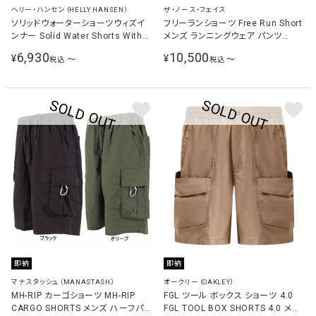
ヘリー・ハンセン（HELLY HANSEN）
ザ・ノース・フェイス
ソリッドウォーターショーツウィズイ
フリーランショーツ Free Run Short
ンナー Solid Water Shorts With
メンズ ランニングウェア パンツ
Inner メンズ マリンウェア ショート
NB22591
6,930
10,500
¥
¥
〜
〜
税込
税込
パンツ ブラック HH72630 K
即納
即納
マナスタッシュ（MANASTASH）
オークリー（OAKLEY）
MH-RIP カーゴショーツ MH-RIP
FGL ツール ボックス ショーツ 4.0
CARGO SHORTS メンズ ハーフパン
FGL TOOL BOX SHORTS 4.0 メン