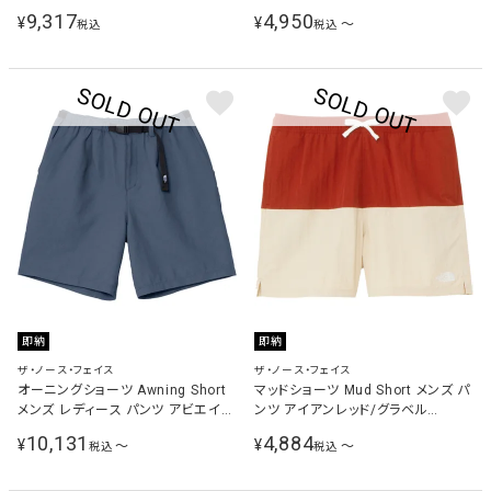
ツ 7126036
ズ パンツ FOA406379
9,317
4,950
¥
¥
〜
税込
税込
即納
即納
ザ・ノース・フェイス
ザ・ノース・フェイス
オーニングショーツ Awning Short
マッドショーツ Mud Short メンズ パ
メンズ レディース パンツ アビエイタ
ンツ アイアンレッド/グラベル
ーネイビー NB42561 AN
NB42333 IG
10,131
4,884
¥
¥
〜
〜
税込
税込