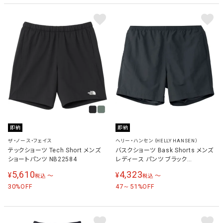
即納
即納
ザ・ノース・フェイス
ヘリー・ハンセン（HELLY HANSEN）
テックショーツ Tech Short メンズ
バスクショーツ Bask Shorts メンズ
ショートパンツ NB22584
レディース パンツ ブラック
HH72405 K
5,610
4,323
¥
¥
〜
〜
税込
税込
30
47～51
%OFF
%OFF