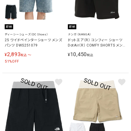
即納
即納
ディーシーシューズ（DC Shoes）
ナンガ（NANGA）
25 ワイドペインターショーツ メンズ
ドットエア（R） コンフィー ショーツ
パンツ DWS251079
DotAir（R） COMFY SHORTS メンズ
レディース パンツ P.ブラック
2,893
10,450
¥
¥
〜
税込
税込
NW2411-1I903 P.BLK
51
%OFF