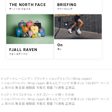
THE NORTH FACE
BRIEFING
ザ・ノース・フェイス
ブリーフィング
On
FJALL RAVEN
オン
フェールラーベン
トップ
トレーニング
ブランド
ショップジャパン（Shop Japan）
ショップジャパン Shop Japan 楽ちんヒアリング 片耳セット 1064577 ベージ
ュ 母の日 集音器 補聴器 充電式 軽量 TV通販 正規品
トップ
ライフスタイル
カテゴリー
小物
その他
ショップジャパン Shop Japan 楽ちんヒアリング 片耳セット 1064577 ベージ
ュ 母の日 集音器 補聴器 充電式 軽量 TV通販 正規品