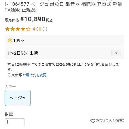
ト 1064577 ベージュ 母の日 集音器 補聴器 充電式 軽量
TV通販 正規品
¥
10,890
販売価格
税込
4.00
（1）
109
本日
12時00分
までのご注文で
2026/08/08（土）
に
宅配便
でお届けしま
す。
東京都
お届け先を変更
カラー
ベージュ
お気に入り登録