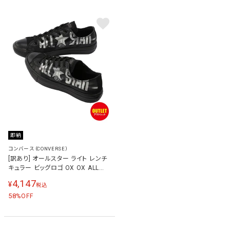
即納
コンバース（CONVERSE）
[訳あり] オールスター ライト レンチ
キュラー ビッグロゴ OX OX ALL
STAR LIGHT LENTICULAR
4,147
¥
税込
BIGLOGO OX メンズ スニーカー ブ
ラック 31302531-T
58
%OFF