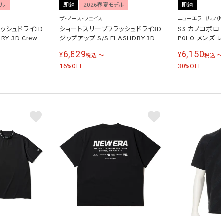
デル
即納
2026春夏モデル
即納
ザ・ノース・フェイス
ニューエラゴルフ（NE
ッシュドライ3D
ショートスリーブフラッシュドライ3D
SS カノコポロ 
RY 3D Crew
ジップアップ S/S FLASHDRY 3D
POLO メンズ
603
Zip Up メンズ Tシャツ ミックスチ
ア シャツ
6,829
6,150
¥
¥
〜
税込
税込
ャコール NT12602 ZC
16
30
%OFF
%OFF