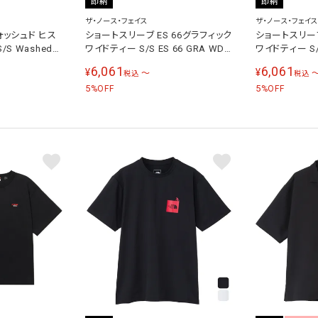
即納
即納
ザ・ノース・フェイス
ザ・ノース・フェイス
ォッシュド ヒス
ショートスリーブ ES 66グラフィック
ショートスリーブ
S Washed
ワイドティー S/S ES 66 GRA WD T
ワイドティー S/S
Tee メンズ レディ
メンズ Tシャツ ブラック NT82672
メンズ Tシャ
6,061
6,061
¥
¥
〜
税込
税込
2642
K
レー NT82672
5
5
%OFF
%OFF