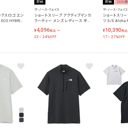
即納
即納
2026
ザ・ノース・フェイス
ザ・ノース・フェイス
ックスロゴ エン
ショートスリーブ アクティブマンカ
ショートスリー
CO HYBRID
ラーティー メンズ レディース 半袖T
ツ S/S Aloha
DERY TEE メ
シャツ NT32680R
ィース 半袖シャツ
4,096
10,390
¥
¥
〜
税込
税込
11-1G804
22～24
17～27
%OFF
%OFF