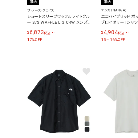
即納
即納
ザ・ノース・フェイス
ナンガ（NANGA）
ショートスリーブワッフルライトクル
エコハイブリッド ボ
ー S/S WAFFLE LIG CRW メンズ
ブロイダリーTシャツ E
レディース トレーニングウェア シャ
BOX LOGO EMBROI
6,873
4,904
¥
¥
〜
〜
税込
税込
ツ キュムラスクラウド NT82683 CU
ンズ レディース NW24
17
15～16
%OFF
%OFF