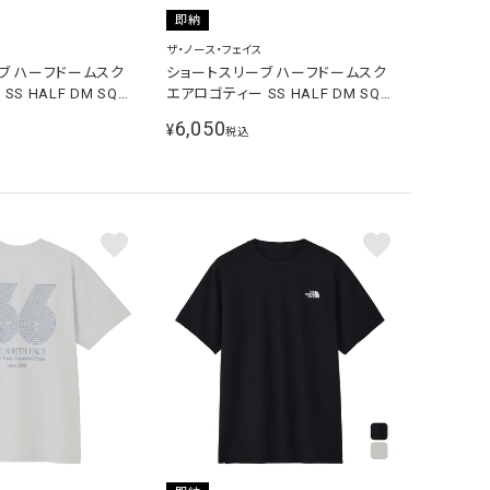
即納
ザ・ノース・フェイス
ブ ハーフドームスク
ショートスリーブ ハーフドームスク
S HALF DM SQ
エアロゴティー SS HALF DM SQ
 レディース 半袖Tシャ
LG T メンズ レディース 半袖Tシャ
6,050
¥
税込
2637 K
ツ ホワイト NT82637 W