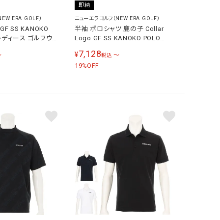
即納
W ERA GOLF）
ニューエラゴルフ（NEW ERA GOLF）
GF SS KANOKO
半袖 ポロシャツ 鹿の子 Collar
 レディース ゴルフウェ
Logo GF SS KANOKO POLO
COLLAR LOGO BLK メンズ レディ
7,128
¥
〜
〜
税込
ース ブラック 14859945
19
%OFF