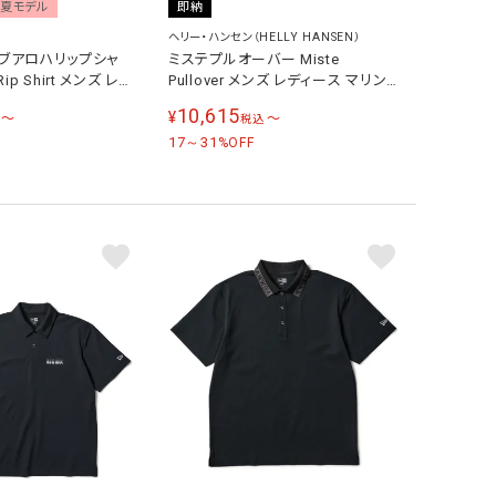
春夏モデル
即納
ヘリー・ハンセン（HELLY HANSEN）
ブアロハリップシャ
ミステプルオーバー Miste
 Rip Shirt メンズ レデ
Pullover メンズ レディース マリン
 NR22631
ウェア シャツ HOE32622
10,615
¥
〜
〜
税込
17～31
%OFF