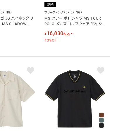
即納
EFING）
ブリーフィング（BRIEFING）
ゴ JQ ハイネック リ
MS ツアー ポロシャツ MS TOUR
 MS SHADOW
POLO メンズ ゴルフウェア 半袖シ
GHNECK RF メンズ ゴ
ャツ BBG261M03
16,830
¥
〜
税込
袖シャツ ブラック
10
BLACK
%OFF