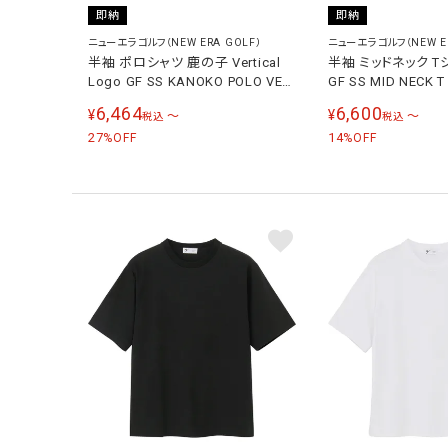
即納
即納
ニューエラゴルフ（NEW ERA GOLF）
ニューエラゴルフ（NEW ER
半袖 ポロシャツ 鹿の子 Vertical
半袖 ミッドネック T
Logo GF SS KANOKO POLO VER
GF SS MID NECK 
LOGO メンズ レディース
261 メンズ レディー
6,464
6,600
¥
¥
〜
〜
税込
税込
27
14
%OFF
%OFF