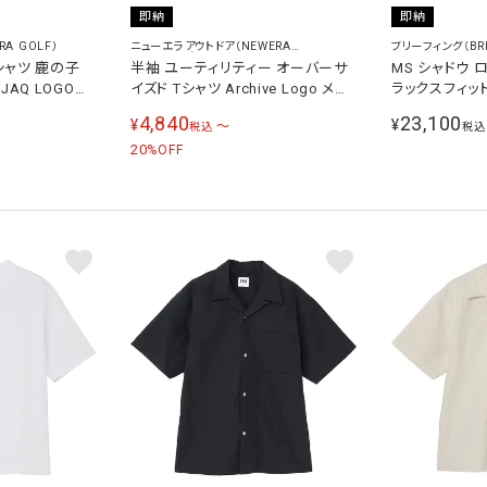
即納
即納
A GOLF）
ニューエラアウトドア（NEWERA
ブリーフィング（BRI
OUTDOOR）
シャツ 鹿の子
半袖 ユーティリティー オーバーサ
MS シャドウ ロ
T JAQ LOGO
イズド Tシャツ Archive Logo メン
ラックスフィット
ス
ズ レディース ブラック 14774263
LOGO JQ HI
4,840
23,100
¥
¥
〜
税込
税込
BLK
ルフウェア 半
20
%OFF
BRG261M42 