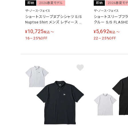
即納
2026春夏モデル
即納
2026春夏モ
ザ・ノース・フェイス
ザ・ノース・フェイス
ショートスリーブヌプシシャツ S/S
ショートスリーブフラ
Nuptse Shirt メンズ レディース 半
クルー S/S FLASHD
袖シャツ NR22650
メンズ Tシャツ NT12
10,725
5,692
¥
¥
〜
〜
税込
税込
16～25
22～25
%OFF
%OFF