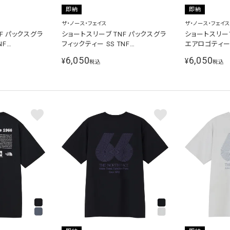
即納
即納
ザ・ノース・フェイス
ザ・ノース・フェイス
F パックスグラ
ショートスリーブ TNF パックスグラ
ショートスリー
NF
フィックティー SS TNF
エアロゴティー S
ンズ レディース
PKGRAPHIC T メンズ レディース
LG T メンズ
6,050
6,050
¥
¥
税込
税込
トミックスグレ
半袖Tシャツ ホワイト NT82639 W
ツ ブラック NT8