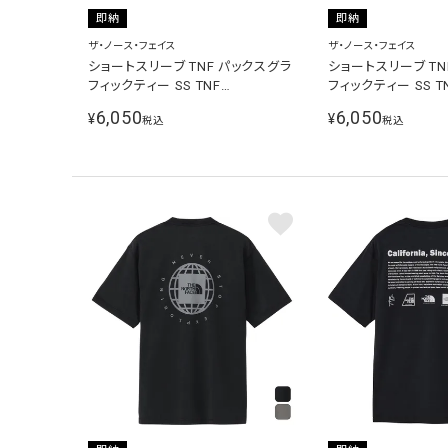
即納
即納
ザ・ノース・フェイス
ザ・ノース・フェイス
ショートスリーブ TNF パックスグラ
ショートスリーブ TN
フィックティー SS TNF
フィックティー SS T
PKGRAPHIC T メンズ レディース
PKGRAPHIC T メ
6,050
6,050
¥
¥
税込
税込
半袖Tシャツ ブラック NT82639 K
半袖Tシャツ ホワイ
ー NT82639 WX