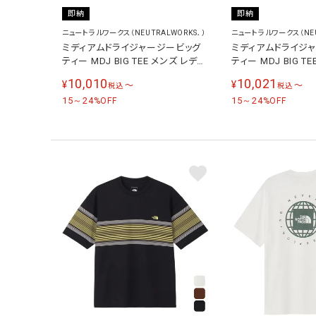
即納
即納
ニュートラルワークス（NEUTRALWORKS．）
ニュートラルワークス（NEU
ミディアムドライジャージービッグ
ミディアムドライジ
ティー MDJ BIG TEE メンズ レディ
ティー MDJ BIG T
ース 半袖Tシャツ ブラック
ース 半袖Tシャツ 
10,010
10,021
¥
¥
〜
〜
税込
税込
KSU36157 K
KSU36157 W
15～24
15～24
%OFF
%OFF