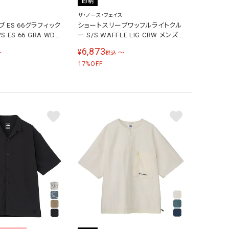
即納
ザ・ノース・フェイス
 ES 66グラフィック
ショートスリーブワッフルライトクル
 ES 66 GRA WD T
ー S/S WAFFLE LIG CRW メンズ
ツ ホワイトミックスグ
レディース トレーニングウェア シャ
6,873
¥
〜
〜
税込
 WX
ツ ブラック NT82683 K
17
%OFF