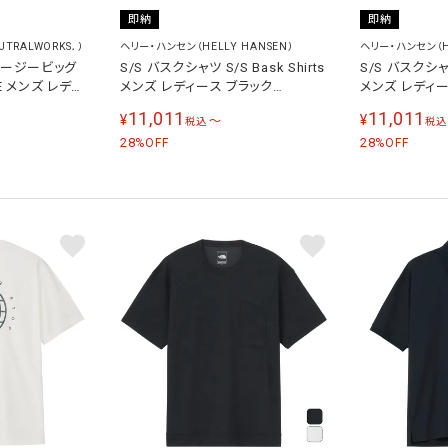
即納
即納
TRALWORKS．）
ヘリー・ハンセン（HELLY HANSEN）
ヘリー・ハンセン（HE
ャージービッグ
S/S バスクシャツ S/S Bask Shirts
S/S バスクシャツ 
EE メンズ レディ
メンズ レディース ブラック
メンズ レディ
ホワイト
HOE42624 K
HOE42624 IV
11,011
11,011
¥
¥
〜
税込
税込
28
28
%OFF
%OFF