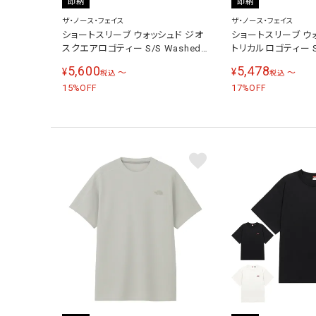
即納
即納
ザ・ノース・フェイス
ザ・ノース・フェイス
ショートスリーブ ウォッシュド ジオ
ショートスリーブ ウ
スクエアロゴティー S/S Washed
トリカルロゴティー S/
GEO Square Logo Tee メンズ レ
Histrical Logo 
5,600
5,478
¥
¥
〜
〜
税込
税込
ディース 半袖シャツ NT82643
ース 半袖シャツ NT8
15
17
%OFF
%OFF