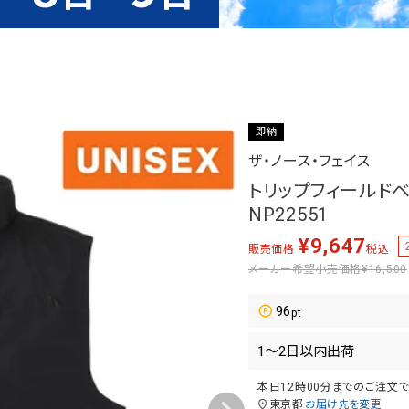
即納
ザ・ノース・フェイス
トリップフィールドベスト
NP22551
¥
9,647
販売価格
税込
メーカー希望小売価格
¥16,500
96
本日
12時00分
までのご注文
東京都
お届け先を変更