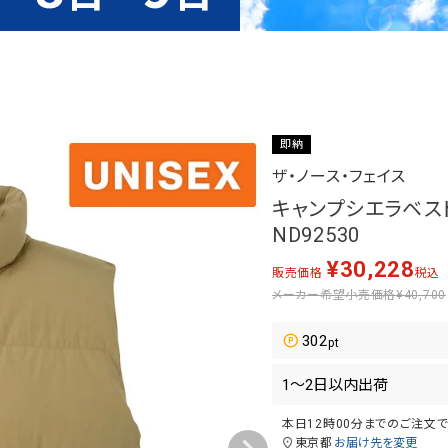
即納
ザ・ノース・フェイス
キャンプシエラベスト C
ND92530
¥
30,228
販売価格
税込
メーカー希望小売価格
¥40,700
302
本日
12時00分
までのご注文
東京都
お届け先を変更