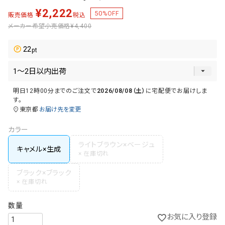
¥
2,222
50
%OFF
販売価格
税込
メーカー希望小売価格
¥4,400
22
明日
12時00分
までのご注文で
2026/08/08（土）
に
宅配便
でお届けしま
す。
東京都
お届け先を変更
カラー
ライトブラウン×ベージュ
キャメル×生成
ブラック×ブラック
お気に入り登録