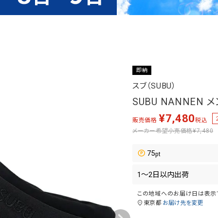
即納
スブ（SUBU）
SUBU NANNEN
¥
7,480
販売価格
税込
メーカー希望小売価格
¥7,480
75
この地域へのお届け日は表示
東京都
お届け先を変更