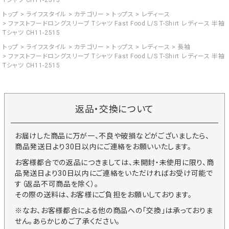
Tシャツ CH11-2515
トップ
ライフスタイル
カテゴリー
トップス
レディース
ファストフードロングスリーブ Tシャツ Fast Food L/S T-Shirt レディース 半袖
Tシャツ CH11-2515
トップ
ライフスタイル
カテゴリー
トップス
レディース
長袖
ファストフードロングスリーブ Tシャツ Fast Food L/S T-Shirt レディース 半袖
Tシャツ CH11-2515
返品・交換について
お届けした商品に万が一、不良や破損などがございましたら、
商品発送日より30日以内にご連絡をお願いいたします。
お客様都合での返品につきましては、未開封・未使用に限り、商
品発送日より30日以内にご連絡をいただければお受け可能で
す（返品不可商品を除く）。
その際の送料は、お客様にご負担をお願いしております。
※なお、お客様都合による他の商品への「交換」は承っておりま
せん。あらかじめご了承ください。