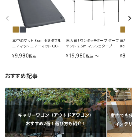
車中泊マット 8cm セミダブル
再入荷！ワンタッチタープ タープ
車中泊マッ
エアマット エアーマット QC-
テント 2.5m マルシェタープ ホ
8cm厚 
CMW8.0
ワイト シルバーコーティング 選
9,980
19,980
8,980
¥
¥
〜
¥
税込
税込
べるサイドシートセット 風よけ
イベント
おすすめ記事