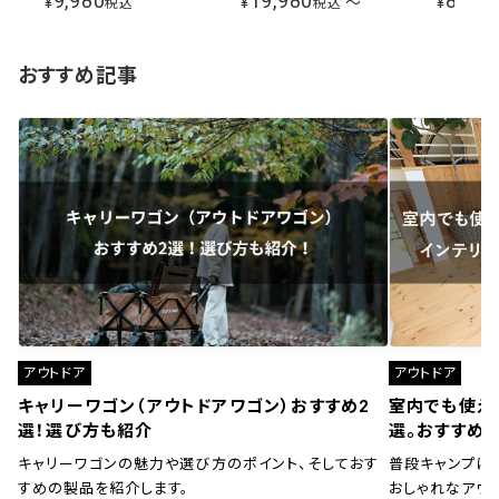
9,980
19,980
8,980
¥
¥
〜
¥
税込
税込
べるサイドシートセット 風よけ
イベント
おすすめ記事
アウトドア
アウトドア
キャリーワゴン（アウトドアワゴン）おすすめ2
室内でも使え
選！選び方も紹介
選。おすすめ
キャリーワゴンの魅力や選び方のポイント、そしておす
普段キャンプに
すめの製品を紹介します。
おしゃれなアウ