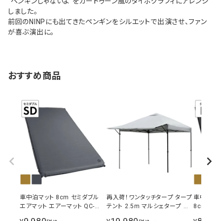
“ペンギンじゃないよ”をカートゥーン風のタイポグラフィにアレンジ
しました。
前回のNINPにも出てきたペンギンをシルエットで出演させ、ファン
が喜ぶ演出に。
おすすめ商品
車中泊マット 8cm セミダブル
再入荷！ワンタッチタープ タープ
車中泊マッ
エアマット エアーマット QC-
テント 2.5m マルシェタープ ホ
8cm厚 
CMW8.0
ワイト シルバーコーティング 選