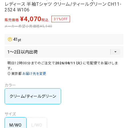
レディース 半袖Tシャツ クリーム/ティールグリーン CH11-
2524 W106
¥
4,070
31
%OFF
販売価格
税込
メーカー希望小売価格
¥5,940
41
明日
12時00分
までのご注文で
2026/08/11（火）
に
宅配便
でお届けしま
す。
東京都
お届け先を変更
カラー
クリーム/ティールグリーン
サイズ
M/WO
L/WO