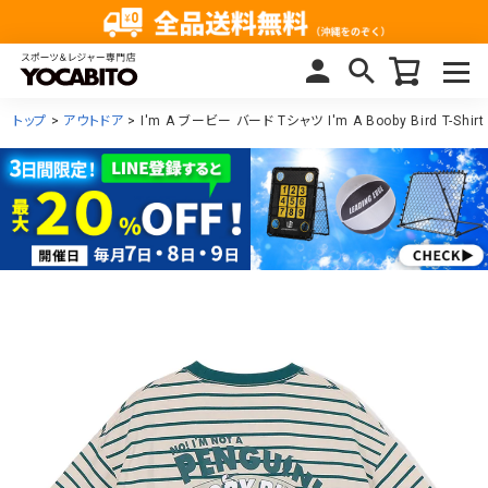
トップ
アウトドア
I'm A ブービー バード Tシャツ I'm A Booby Bird T-