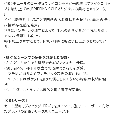
・100デニールのコーデュラナイロンをドビー織機にてマイクロリッ
プに織り上げた、BRIEFING GOLFオリジナルの素材をメインに使
用。
ドビー織機を用いることで凹凸のある織柄を表現され、素材の持つ
表情が存在感を発揮。
さらにボンディング加工によって、生地の柔らかみが生まれるだけ
でなく、保護性も向上。
撥水加工を施すことで、雨や汚れ等にも強い仕上がりとなってい
る。
-様々なシーンでの使用を想定した設計-
・左右どちらからでも開閉できるWファスナー仕様。
・500mlペットボトルを立てて収納できるサイズ感。
マチ幅があるためランチボックス等の収納も可能。
・フロントにはポケットを設け、濡らしたくない小物類の収納に便
利。
・ショルダーストラップは着脱と長さ調節が可能。
【CSシリーズ】
カート型キャディバッグ「CR-6」をメインに、幅広いユーザーに向け
たブランドの定番シリーズをリニューアル。