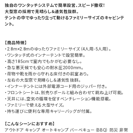
独自のワンタッチシステムで簡単設営、スピード撤収！
大型窓の採用で見晴らし＆通気性抜群。
テントの中でゆったり立って動けるファミリーサイズのキャビンテ
ント。
【商品特徴】
・2.8m×2.8mのゆったりファミリーサイズ（4人用-5人用）。
・ワンタッチ式のインナーテントで設営簡単。
・高さ185cmで室内でもかがむ必要なし。
・急な悪天候でも安心の耐水圧2000mm。
・荷物や靴を雨から守れる床付きの前室あり。
・左右の大型窓で見晴らし＆通気性抜群。
・インナーテントには外部電源コード用のジッパー付き。
・フロントシートは、別売りポールと組み合わせて跳ね上げ可能。
・天井には、空気の循環を促すベンチレーション機能搭載。
・ファミリーで使える大型サイズ。
・持ち運びに便利な専用キャリーバッグが付属。
【こんなシーンにおすすめ】
アウトドア キャンプ オートキャンプ バーベキュー（BBQ） 防災 非常