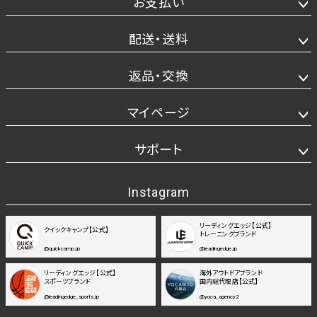
お支払い
配送・送料
返品・交換
マイページ
サポート
Instagram
リーディングエッジ【公式】
クイックキャンプ【公式】
トレーニングブランド
@quickcamp.jp
@leadingedge.jp
リーディングエッジ【公式】
海外アウトドアブランド
スポーツブランド
国内総代理店【公式】
@leadingedge_sports.jp
@yoca_agency2