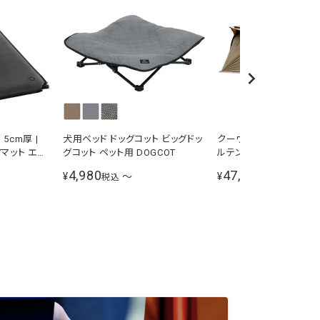
5cm厚 |
犬用ベッド ドッグコット ビッグドッ
クーヴァ KURVE 2ルー
エアマット エア
グコット ペット用 DOGCOT
ルテント 大型 5人用 サン
KURVE SD
4,980
47,980
¥
〜
¥
税込
税込