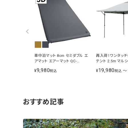
車中泊マット 8cm セミダブル エ
再入荷！ワンタッチ
アマット エアーマット QC-
テント 2.5m マル
CMW8.0
イト シルバーコー
9,980
19,980
¥
¥
〜
税込
税込
サイドシートセット
ト
おすすめ記事