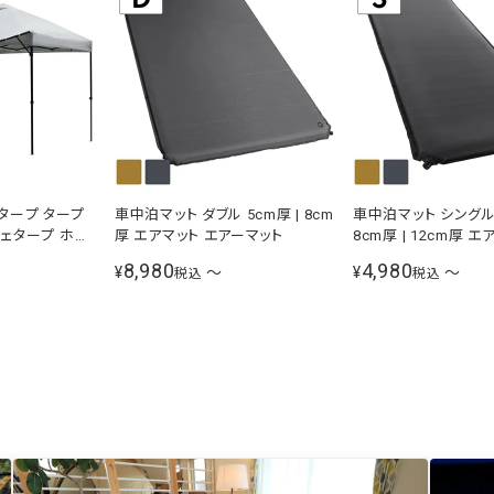
タープ タープ
車中泊マット ダブル 5cm厚 | 8cm
車中泊マット シングル 
シェタープ ホワ
厚 エアマット エアーマット
8cm厚 | 12cm厚 
ティング 選べる
ーマット
8,980
4,980
¥
〜
¥
〜
税込
税込
 風よけ イベン