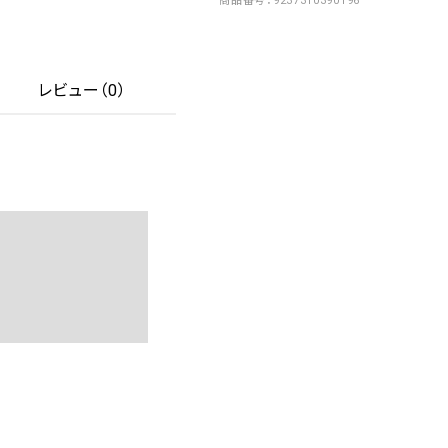
商品番号
9237310390196
レビュー（0）