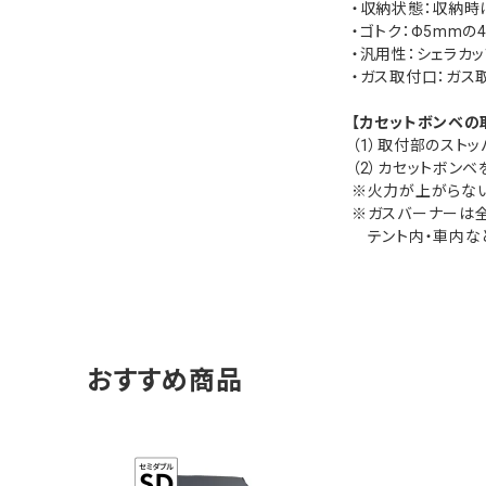
・収納状態：収納時
・ゴトク：Φ5mm
・汎用性：シェラカ
・ガス取付口：ガス
【カセットボンベの
（1）取付部のスト
（2）カセットボン
※火力が上がらない
※ガスバーナーは
テント内・車内な
おすすめ商品