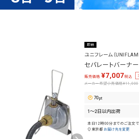
即納
ユニフレーム（UNIFLAM
セパレートバーナー U
¥
7,007
販売価格
税込
メーカー希望小売価格
¥11,000
70
本日
12時00分
までのご注文
東京都
お届け先を変更