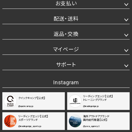
お支払い
配送・送料
返品・交換
マイページ
サポート
Instagram
リーディングエッジ【公式】
クイックキャンプ【公式】
トレーニングブランド
@quickcamp.jp
@leadingedge.jp
リーディングエッジ【公式】
海外アウトドアブランド
スポーツブランド
国内総代理店【公式】
@leadingedge_sports.jp
@yoca_agency2