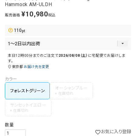
Hammock AM-ULDH
¥
10,980
販売価格
税込
110
本日
12時00分
までのご注文で
2026/08/08（土）
に
宅配便
でお届けしま
す。
東京都
お届け先を変更
カラー
オーシャンブルー
フォレストグリーン
サンセットイエロー
お気に入り登録