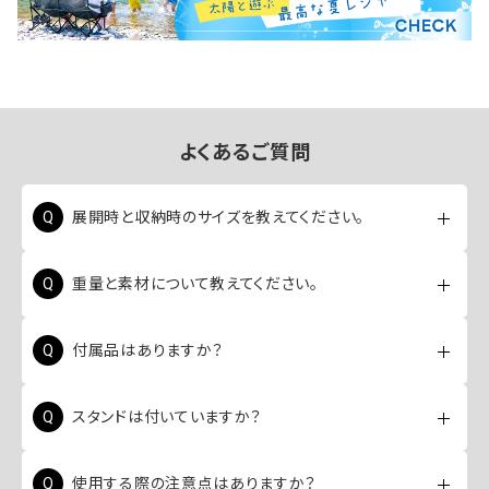
よくあるご質問
展開時と収納時のサイズを教えてください。
展開時は約358cm×220cm、収納時は約
重量と素材について教えてください。
11cm×11cm×17cmと非常にコンパクトになります。
重量は約520gと軽量で、素材には通気性と柔軟性に優
付属品はありますか？
れた40Dダイヤモンドリップストップナイロンを使用して
います。
はい、ハンモック本体に加え、カラビナが2個付属してい
スタンドは付いていますか？
ます。
いいえ、本製品はハンモック単品ですので、スタンドは
使用する際の注意点はありますか？
含まれていません。