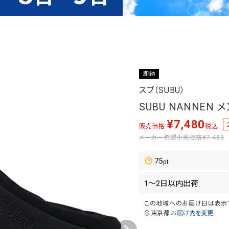
即納
スブ（SUBU）
SUBU NANNEN
¥
7,480
販売価格
税込
メーカー希望小売価格
¥7,480
75
この地域へのお届け日は表示
東京都
お届け先を変更