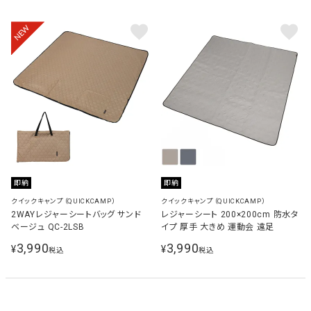
NEW
即納
即納
クイックキャンプ（QUICKCAMP）
クイックキャンプ（QUICKCAMP）
2WAYレジャーシートバッグ サンド
レジャーシート 200×200cm 防水タ
ベージュ QC-2LSB
イプ 厚手 大きめ 運動会 遠足
3,990
3,990
¥
¥
税込
税込