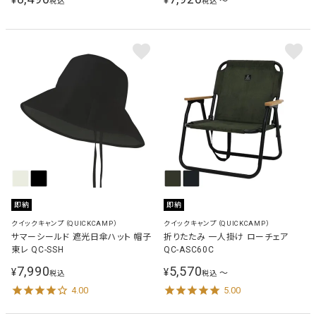
¥
¥
〜
税込
税込
即納
即納
クイックキャンプ（QUICKCAMP）
クイックキャンプ（QUICKCAMP）
サマーシールド 遮光日傘ハット 帽子
折りたたみ 一人掛け ローチェア
東レ QC-SSH
QC-ASC60C
7,990
5,570
¥
¥
〜
税込
税込
4.00
5.00