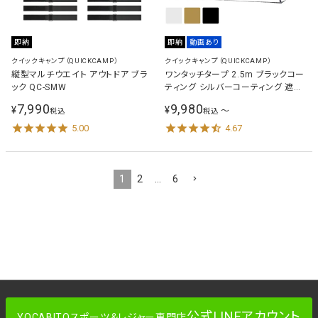
即納
即納
動画あり
クイックキャンプ（QUICKCAMP）
クイックキャンプ（QUICKCAMP）
縦型マルチウエイト アウトドア ブラ
ワンタッチタープ 2.5m ブラックコー
ック QC-SMW
ティング シルバーコーティング 遮熱
遮光100％ ワンタッチテント プール
7,990
9,980
¥
¥
〜
税込
税込
海 川 QC-TPI250
5.00
4.67
1
2
…
6
公式LINEアカウント
YOCABITOスポーツ＆レジャー専門店