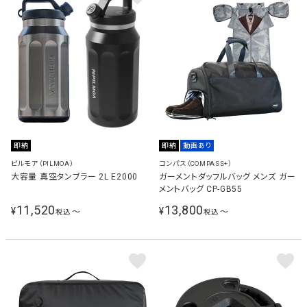
即納
即納
動画あり
ピルモア（PILMOA）
コンパス（COMPASS+）
大容量 真空タンブラー 2L E2000
ガーメントダッフルバッグ メンズ ガー
メントバッグ CP-GB55
11,520
13,800
¥
¥
〜
〜
税込
税込