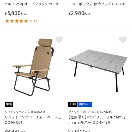
ェルフ 収納 オープンラック カーキ
ーラーボックス 保冷バッグ QC-SCB
QC-SF KH
5,830
2,980
¥
¥
税込
税込
5.00
即納
即納
動画あり
クイックキャンプ（QUICKCAMP）
クイックキャンプ（QUICKCAMP）
リクライニングローチェア ベージュ
【在庫限り】4つ折りテーブル family
QC-FRC61
mini シルバー QC-4FT80
8,490
7,920