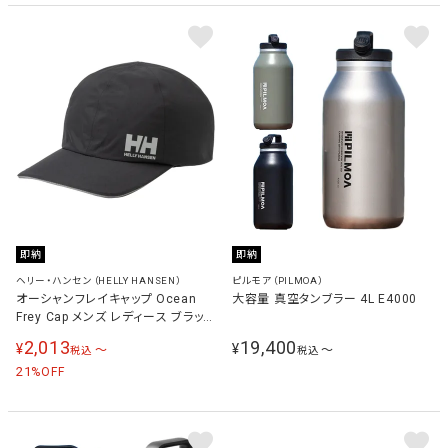
即納
即納
ヘリー・ハンセン（HELLY HANSEN）
ピルモア（PILMOA）
オーシャンフレイキャップ Ocean
大容量 真空タンブラー 4L E4000
Frey Cap メンズ レディース ブラック
HC92511 K
2,013
19,400
¥
¥
〜
〜
税込
税込
21
%OFF