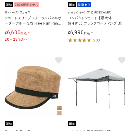
即納
2026春夏モデル
即納
動画あり
ザ・ノース・フェイス
クイックキャンプ（QUICKCAMP）
ショートスリーブフリーランパネルボ
コンパクトシェード 【最大体
ーダークルー S/S Free Run Panel
感-18℃】 ブラックコーティング 遮熱
Border Crew メンズ ランニングウェ
遮光100％ ピクニック テント サンシ
6,600
6,990
¥
¥
〜
〜
税込
税込
ア シャツ NT12691
ェード QC-CS180
20～23
%OFF
5.00
即納
即納