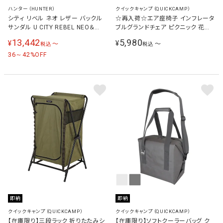
ハンター（HUNTER）
クイックキャンプ（QUICKCAMP）
シティ リベル ネオ レザー バックル
☆再入荷☆エア座椅子 インフレータ
サンダル U CITY REBEL NEO＆
ブルグランドチェア ピクニック 花火
LEATHER BUCKLE STRAP メンズ
フェス スポーツ観戦 運動会
13,442
5,980
¥
¥
〜
〜
税込
税込
レディース UFD3109LEA
36～42
%OFF
即納
即納
クイックキャンプ（QUICKCAMP）
クイックキャンプ（QUICKCAMP）
【在庫限り】三段ラック 折りたたみシ
【在庫限り】ソフトクーラーバッグ ク