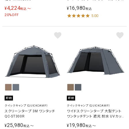
遮熱 遮光100％ ワンタッチテント プ
4,224
16,980
¥
¥
〜
税込
税込
ール 海 QC-TPI250
20
%OFF
5.00
即納
即納
クイックキャンプ（QUICKCAMP）
クイックキャンプ（QUICKCAMP）
スクリーンタープ 3M ワンタッチ
ワイドスクリーンタープ 大型テント
QC-ST300R
ワンタッチテント 遮光 耐水 UVカット
4m×2.8m QC-ST400R
25,980
19,980
¥
¥
〜
〜
税込
税込