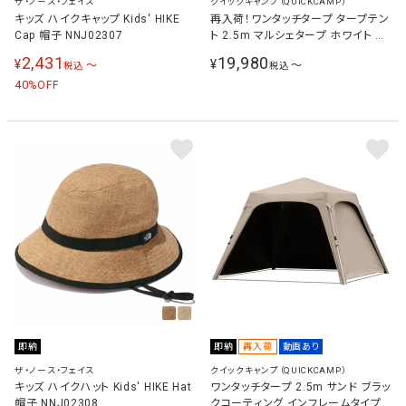
ザ・ノース・フェイス
クイックキャンプ（QUICKCAMP）
キッズ ハイクキャップ Kids' HIKE
再入荷！ワンタッチタープ タープテン
Cap 帽子 NNJ02307
ト 2.5m マルシェタープ ホワイト シ
ルバーコーティング 選べるサイドシ
2,431
19,980
¥
¥
〜
〜
税込
税込
ートセット 風よけ イベント
40
%OFF
即納
即納
再入荷
動画あり
ザ・ノース・フェイス
クイックキャンプ（QUICKCAMP）
キッズ ハイクハット Kids' HIKE Hat
ワンタッチタープ 2.5m サンド ブラッ
帽子 NNJ02308
クコーティング インフレームタイプ