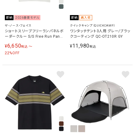
即納
2026春夏モデル
即納
再入荷
ザ・ノース・フェイス
クイックキャンプ（QUICKCAMP）
ショートスリーブフリーランパネルボ
ワンタッチテント3人用 グレー/ブラッ
ーダークルー S/S Free Run Panel
クコーティング QC-OT210R GY
Border Crew レディース ランニング
6,650
11,980
¥
¥
〜
税込
税込
ウェア シャツ NTW12691
22
%OFF