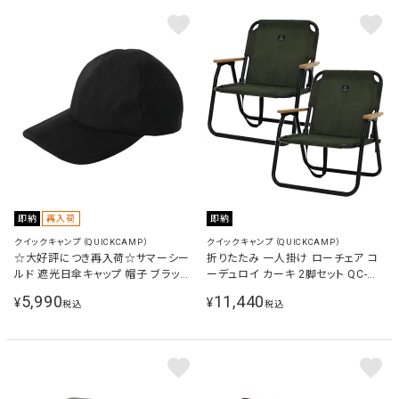
即納
再入荷
即納
クイックキャンプ（QUICKCAMP）
クイックキャンプ（QUICKCAMP）
☆大好評につき再入荷☆サマーシー
折りたたみ 一人掛け ローチェア コ
ルド 遮光日傘キャップ 帽子 ブラック
ーデュロイ カーキ 2脚セット QC-
東レ QC-SSC
ASC60C×2
5,990
11,440
¥
¥
税込
税込