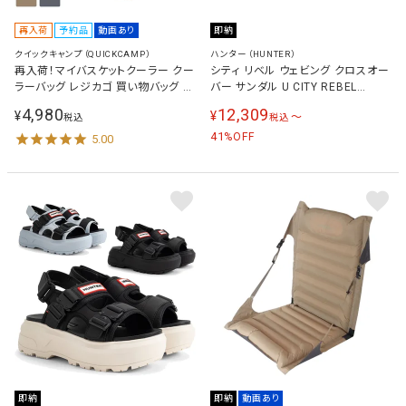
再入荷
予約品
動画あり
即納
クイックキャンプ（QUICKCAMP）
ハンター（HUNTER）
再入荷！マイバスケットクーラー クー
シティ リベル ウェビング クロスオー
ラーバッグ レジカゴ 買い物バッグ 保
バー サンダル U CITY REBEL
冷バッグ エコバッグ クーラーボック
WEBBING CROSS-OVER SANDAL
4,980
12,309
¥
¥
〜
税込
税込
ス 保温
メンズ レディース ブラック
UFD3112NYL BLACK
41
%OFF
5.00
即納
即納
動画あり