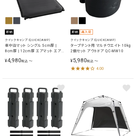
即納
即納
再入荷
クイックキャンプ（QUICKCAMP）
クイックキャンプ（QUICKCAMP）
車中泊マット シングル 5cm厚 |
タープテント用 マルチウエイト 10kg
8cm厚 | 12cm厚 エアマット エアー
2個セット アウトドア QC-MW10
マット
4,980
5,980
¥
¥
〜
〜
税込
税込
4.00