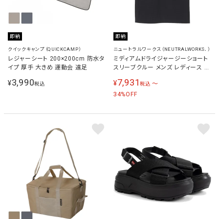
即納
即納
クイックキャンプ（QUICKCAMP）
ニュートラルワークス（NEUTRALWORKS．）
レジャーシート 200×200cm 防水タ
ミディアムドライジャージーショート
イプ 厚手 大きめ 運動会 遠足
スリーブクルー メンズ レディース 半
袖Tシャツ ブラック KSU35150 K
3,990
7,931
¥
¥
〜
税込
税込
34
%OFF