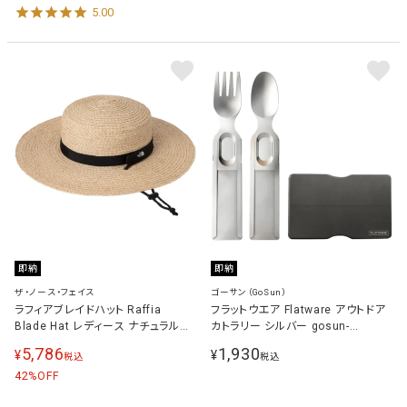
5.00
即納
即納
ザ・ノース・フェイス
ゴーサン（GoSun）
ラフィアブレイドハット Raffia
フラットウエア Flatware アウトドア
Blade Hat レディース ナチュラル
カトラリー シルバー gosun-
NNW02441 NA
FLATWARE
5,786
1,930
¥
¥
税込
税込
42
%OFF