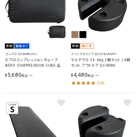
即納
動画あり
即納
再入荷
コンパス（COMPASS+）
クイックキャンプ（QUICKCAMP）
エアロコンプレッションキューブ
マルチウエイト 6kg 2個セット | 4個
AERO COMPRESSION CUBE 圧縮
セット アウトドア QC-MW6
袋
5,680
4,480
¥
¥
〜
〜
税込
税込
5.00