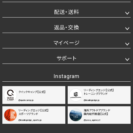
配送・送料
返品・交換
マイページ
サポート
Instagram
リーディングエッジ【公式】
クイックキャンプ【公式】
トレーニングブランド
@quickcamp.jp
@leadingedge.jp
リーディングエッジ【公式】
海外アウトドアブランド
スポーツブランド
国内総代理店【公式】
@leadingedge_sports.jp
@yoca_agency2