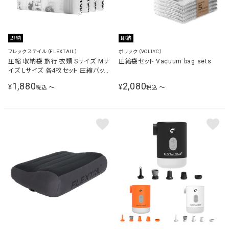
即納
即納
フレックステイル（FLEXTAIL）
ボリック（VOLLYC）
圧縮 収納袋 旅行 衣類 Sサイズ Mサ
圧縮袋セット Vacuum bag sets
イズ Lサイズ 各4枚セット 圧縮バッグ
Flextail bag
1,880
2,080
¥
¥
〜
〜
税込
税込