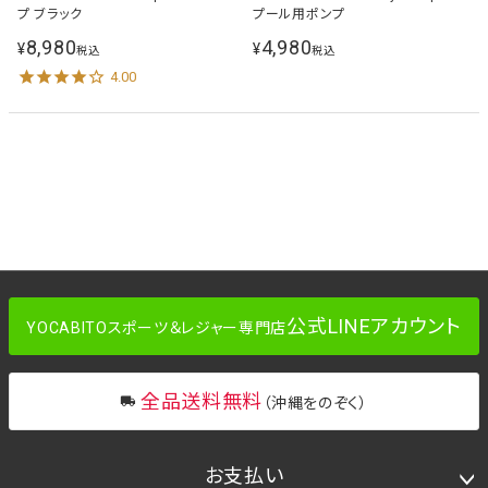
プ ブラック
プール用ポンプ
8,980
4,980
¥
¥
税込
税込
4.00
公式LINEアカウント
YOCABITOスポーツ＆レジャー専門店
全品送料無料
（沖縄をのぞく）
お支払い